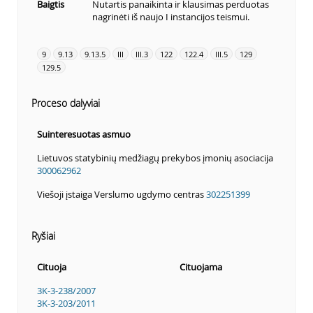
Baigtis
Nutartis panaikinta ir klausimas perduotas
nagrinėti iš naujo I instancijos teismui.
9
9.13
9.13.5
III
III.3
122
122.4
III.5
129
129.5
Proceso dalyviai
Suinteresuotas asmuo
Lietuvos statybinių medžiagų prekybos įmonių asociacija
300062962
Viešoji įstaiga Verslumo ugdymo centras
302251399
Ryšiai
Cituoja
Cituojama
3K-3-238/2007
3K-3-203/2011