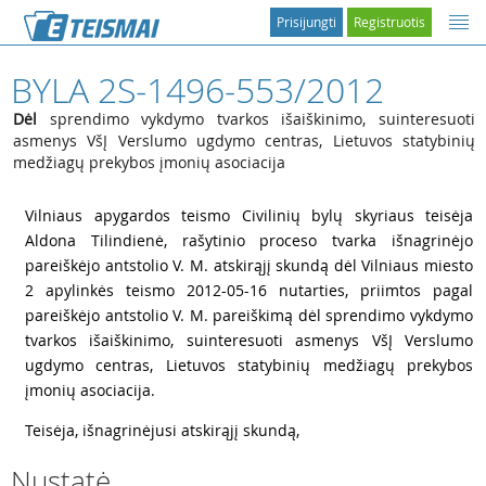
Prisijungti
Registruotis
BYLA 2S-1496-553/2012
Dėl
sprendimo vykdymo tvarkos išaiškinimo, suinteresuoti
asmenys VšĮ Verslumo ugdymo centras, Lietuvos statybinių
medžiagų prekybos įmonių asociacija
1
Vilniaus apygardos teismo Civilinių bylų skyriaus teisėja
Aldona Tilindienė, rašytinio proceso tvarka išnagrinėjo
pareiškėjo antstolio V. M. atskirąjį skundą dėl Vilniaus miesto
2 apylinkės teismo 2012-05-16 nutarties, priimtos pagal
pareiškėjo antstolio V. M. pareiškimą dėl sprendimo vykdymo
tvarkos išaiškinimo, suinteresuoti asmenys VšĮ Verslumo
ugdymo centras, Lietuvos statybinių medžiagų prekybos
įmonių asociacija.
2
Teisėja, išnagrinėjusi atskirąjį skundą,
Nustatė