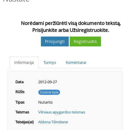
3
Norėdami peržiūrėti visą dokumento tekstą,
Prisijunkite arba Užsiregistruokite.
Prisijungti
Registruotis
Informacija
Turinys
Komentarai
Data
2012-09-27
Rūšis
Civilinė byla
Tipas
Nutartis
Teismas
Vilniaus apygardos teismas
Teisėjas(ai)
Aldona Tilindienė