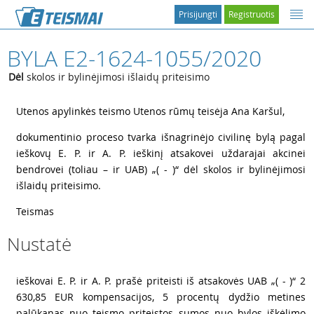
Prisijungti
Registruotis
BYLA E2-1624-1055/2020
Dėl
skolos ir bylinėjimosi išlaidų priteisimo
1
Utenos apylinkės teismo Utenos rūmų teisėja Ana Karšul,
2
dokumentinio proceso tvarka išnagrinėjo civilinę bylą pagal
ieškovų E. P. ir A. P. ieškinį atsakovei uždarajai akcinei
bendrovei (toliau – ir UAB) „( - )“ dėl skolos ir bylinėjimosi
išlaidų priteisimo.
3
Teismas
Nustatė
4
ieškovai E. P. ir A. P. prašė priteisti iš atsakovės UAB „( - )“ 2
630,85 EUR kompensacijos, 5 procentų dydžio metines
palūkanas nuo teismo priteistos sumos nuo bylos iškėlimo