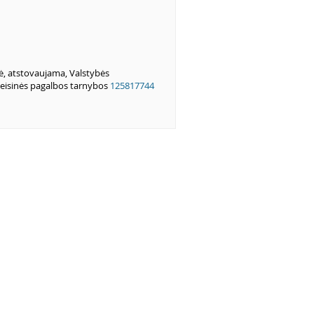
ė, atstovaujama, Valstybės
eisinės pagalbos tarnybos
125817744