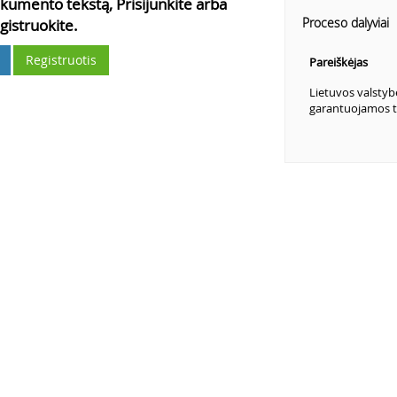
kumento tekstą, Prisijunkite arba
Proceso dalyviai
gistruokite.
Registruotis
Pareiškėjas
Lietuvos valstyb
garantuojamos t