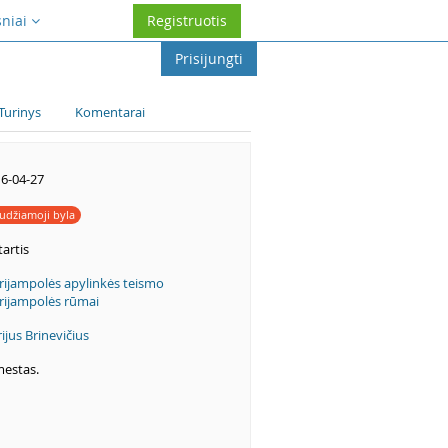
sniai
Registruotis
Prisijungti
Turinys
Komentarai
6-04-27
udžiamoji byla
artis
ijampolės apylinkės teismo
ijampolės rūmai
ijus Brinevičius
estas.