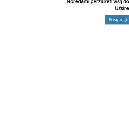
Norėdami peržiūrėti visą do
Užsire
Prisijungti