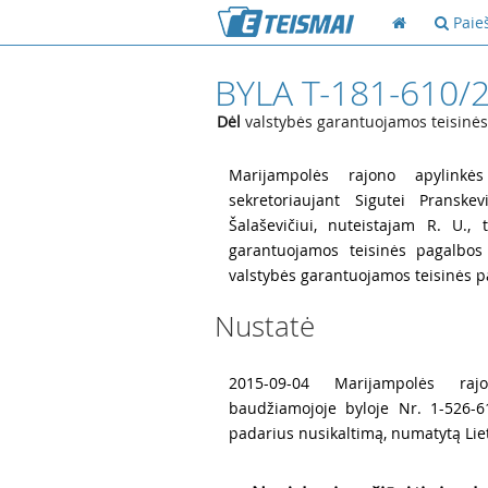
Paie
BYLA T-181-610/
Dėl
valstybės garantuojamos teisinės
1
Marijampolės rajono apylinkės
sekretoriaujant Sigutei Pranskev
Šalaševičiui, nuteistajam R. U.,
garantuojamos teisinės pagalbos
valstybės garantuojamos teisinės pa
Nustatė
2
2015-09-04 Marijampolės raj
baudžiamojoje byloje Nr. 1-526-6
padarius nusikaltimą, numatytą Liet