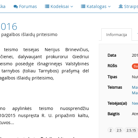
ška
Forumas
Kodeksai
Katalogas
Straip
2016
 pagalbos išlaidų priteisimo
Informacija
 teismo teisėjas Nerijus Brinevičius,
Data
201
ičienei, dalyvaujant prokurorui Giedriui
 teismo posėdyje išnagrinėjęs Valstybinės
Rūšis
Ba
 tarnybos (toliau Tarnybos) prašymą dėl
Tipas
Nut
galbos išlaidų priteisimo,
Teismas
Mar
Mar
Teisėjas(ai)
Ner
ono apylinkės teismo nuosprendžiu
Baigtis
Atm
10/2015 nuspręsta R. U. pripažinti kaltu,
uvos...
2
2.5
2.5.15