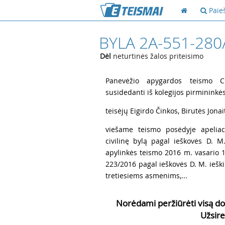
Paie
BYLA 2A-551-280
Dėl
neturtinės žalos priteisimo
1
Panevėžio apygardos teismo Civ
susidedanti iš kolegijos pirmininkė
2
teisėjų Eigirdo Činkos, Birutės Jonai
3
viešame teismo posėdyje apeliaci
civilinę bylą pagal ieškovės D. 
apylinkės teismo 2016 m. vasario 1
223/2016 pagal ieškovės D. M. ieški
tretiesiems asmenims,...
Norėdami peržiūrėti visą do
Užsire