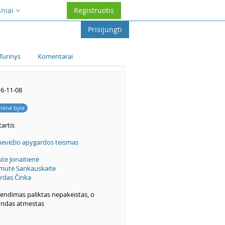
sniai
Registruotis
Prisijungti
Turinys
Komentarai
6-11-08
vilinė byla
artis
evėžio apygardos teismas
utė Jonaitienė
mutė Sankauskaitė
irdas Činka
endimas paliktas nepakeistas, o
ndas atmestas