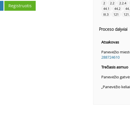
2
2.2
2.2.4
Registruotis
44.1
44.2
44.
III.3
121
121.
Proceso dalyviai
Atsakovas
Panevėžio miesto
288724610
Trečiasis asmuo
Panevėžio gatv
„Panevėžio kelia