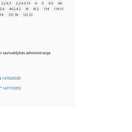
2.2.4.3
2.2.4.3.13
4
II
II.5
44
2.4
44.2.4.2
III
III.2
114
114.11
14
121.18
121.21
 savivaldybės administracija
ės
147026330
i"
147710353