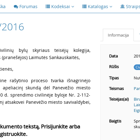
ška
Forumas
Kodeksai
Katalogas
Straip
/2016
Informacija
ilinių bylų skyriaus teisėjų kolegija,
Data
201
s (pranešėjos) Laimutės Sankauskaitės,
Rūšis
Ci
tienės,
Tipas
Nut
ne rašytinio proceso tvarka išnagrinėjo
M. apeliacinį skundą dėl Panevėžio miesto
Teismas
Pan
0 d. sprendimo civilinėje byloje Nr. 2-112-
Teisėjas(ai)
Bir
nį atsakovei Panevėžio miesto savivaldybei,
Lai
Eig
Baigtis
Spr
kumento tekstą, Prisijunkite arba
sku
gistruokite.