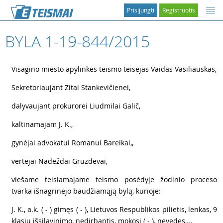
Prisijungti
Registruotis
BYLA 1-19-844/2015
1
Visagino miesto apylinkės teismo teisėjas Vaidas Vasiliauskas,
2
Sekretoriaujant Zitai Stankevičienei,
3
dalyvaujant prokurorei Liudmilai Galič,
4
kaltinamajam J. K.,
5
gynėjai advokatui Romanui Bareikai,,
6
vertėjai Nadeždai Gruzdevai,
7
viešame teisiamajame teismo posėdyje žodinio proceso
tvarka išnagrinėjo baudžiamąją bylą, kurioje:
8
J. K., a.k. ( - ) gimęs ( - ), Lietuvos Respublikos pilietis, lenkas, 9
klasių išsilavinimo, nedirbantis, mokosi ( - ), nevedęs,...