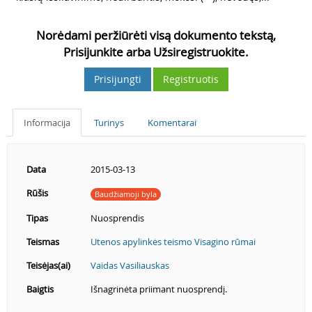
Norėdami peržiūrėti visą dokumento tekstą,
Prisijunkite arba Užsiregistruokite.
Prisijungti
Registruotis
Informacija
Turinys
Komentarai
Data
2015-03-13
Rūšis
Baudžiamoji byla
Tipas
Nuosprendis
Teismas
Utenos apylinkės teismo Visagino rūmai
Teisėjas(ai)
Vaidas Vasiliauskas
Baigtis
Išnagrinėta priimant nuosprendį.