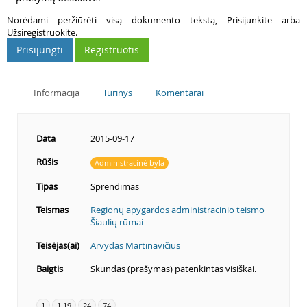
Norėdami peržiūrėti visą dokumento tekstą, Prisijunkite arba
Užsiregistruokite.
Prisijungti
Registruotis
Informacija
Turinys
Komentarai
Data
2015-09-17
Rūšis
Administracinė byla
Tipas
Sprendimas
Teismas
Regionų apygardos administracinio teismo
Šiaulių rūmai
Teisėjas(ai)
Arvydas Martinavičius
Baigtis
Skundas (prašymas) patenkintas visiškai.
1
1.19
24
74