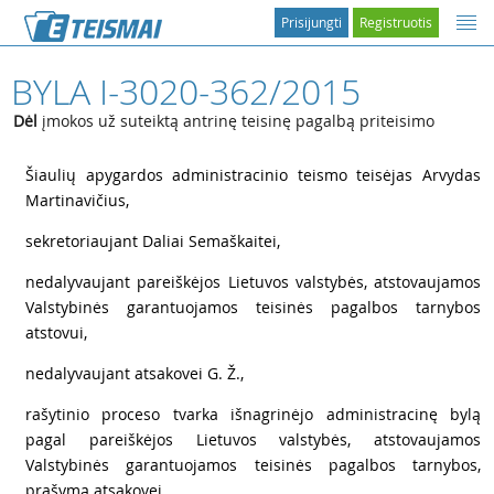
Prisijungti
Registruotis
BYLA I-3020-362/2015
Dėl
įmokos už suteiktą antrinę teisinę pagalbą priteisimo
1
Šiaulių apygardos administracinio teismo teisėjas Arvydas
Martinavičius,
2
sekretoriaujant Daliai Semaškaitei,
3
nedalyvaujant pareiškėjos Lietuvos valstybės, atstovaujamos
Valstybinės garantuojamos teisinės pagalbos tarnybos
atstovui,
4
nedalyvaujant atsakovei
G. Ž.,
5
rašytinio proceso tvarka išnagrinėjo administracinę bylą
pagal pareiškėjos Lietuvos valstybės, atstovaujamos
Valstybinės garantuojamos teisinės pagalbos tarnybos,
prašymą atsakovei