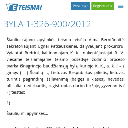
Prisijungti
Registruotis
BYLA 1-326-900/2012
1
Šiaulių rajono apylinkės teismo teisėja Alma Berniūnaitė,
sekretoriaujant Ugnei Patkauskienei, dalyvaujant prokurorui
Vytautui Budriui, kaltinamajam K. K., nukentėjusiajai R. V.,
viešame teisiamajame teismo posėdyje žodinio proceso
tvarka išnagrinėjo baudžiamąją bylą, kurioje K. K., a. k. ( - ),
gimęs ( - ) Šiaulių r., Lietuvos Respublikos pilietis, lietuvis,
turintis pagrindinį išsilavinimą (baigęs 8 klases), nevedęs,
oficialiai nedirbantis, registruotas darbo biržoje, gyvenantis (
- ) teistas:
2
1)
3
Šiaulių m. apylinkės...