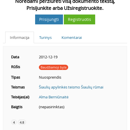
Norėdami peržiūrėti visą dokumento tekstą,
Prisijunkite arba Užsiregistruokite.
Prisijungti
Registruotis
Informacija
Turinys
Komentarai
Data
2012-12-19
Rūšis
Baudžiamoji byla
Tipas
Nuosprendis
Teismas
Šiaulių apylinkės teismo Šiaulių rūmai
Teisėjas(ai)
Alma Berniūnaitė
Baigtis
(nepasirinktas)
4
4.8