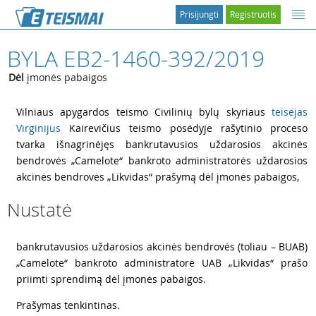
Prisijungti
Registruotis
BYLA EB2-1460-392/2019
Dėl
įmonės pabaigos
1
Vilniaus apygardos teismo Civilinių bylų skyriaus
teisėjas
Virginijus
Kairevičius teismo posėdyje rašytinio proceso
tvarka išnagrinėjęs bankrutavusios uždarosios akcinės
bendrovės „Camelote“ bankroto administratorės uždarosios
akcinės bendrovės „Likvidas“ prašymą dėl įmonės pabaigos,
Nustatė
2
bankrutavusios uždarosios akcinės bendrovės (toliau – BUAB)
„Camelote“ bankroto administratorė UAB „Likvidas“ prašo
priimti sprendimą dėl įmonės pabaigos.
3
Prašymas tenkintinas.