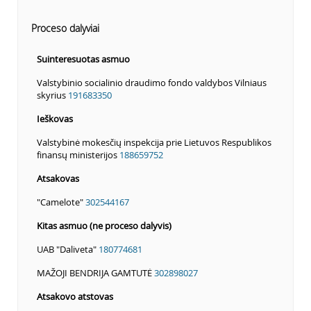
Proceso dalyviai
Suinteresuotas asmuo
Valstybinio socialinio draudimo fondo valdybos Vilniaus
skyrius
191683350
Ieškovas
Valstybinė mokesčių inspekcija prie Lietuvos Respublikos
finansų ministerijos
188659752
Atsakovas
"Camelote"
302544167
Kitas asmuo (ne proceso dalyvis)
UAB "Daliveta"
180774681
MAŽOJI BENDRIJA GAMTUTĖ
302898027
Atsakovo atstovas