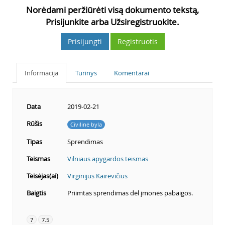
Norėdami peržiūrėti visą dokumento tekstą,
Prisijunkite arba Užsiregistruokite.
Prisijungti
Registruotis
Informacija
Turinys
Komentarai
Data
2019-02-21
Rūšis
Civilinė byla
Tipas
Sprendimas
Teismas
Vilniaus apygardos teismas
Teisėjas(ai)
Virginijus Kairevičius
Baigtis
Priimtas sprendimas dėl įmonės pabaigos.
7
7.5