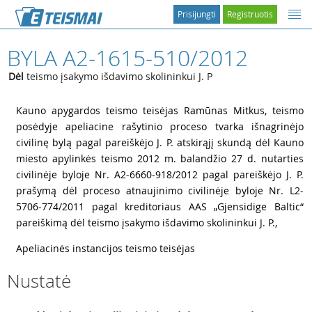
Prisijungti
Registruotis
BYLA A2-1615-510/2012
Dėl
teismo įsakymo išdavimo skolininkui J. P
1
Kauno apygardos teismo teisėjas Ramūnas Mitkus, teismo
posėdyje apeliacine rašytinio proceso tvarka išnagrinėjo
civilinę bylą pagal pareiškėjo J. P. atskirąjį skundą dėl Kauno
miesto apylinkės teismo 2012 m. balandžio 27 d. nutarties
civilinėje byloje Nr. A2-6660-918/2012 pagal pareiškėjo J. P.
prašymą dėl proceso atnaujinimo civilinėje byloje Nr. L2-
5706-774/2011 pagal kreditoriaus AAS „Gjensidige Baltic“
pareiškimą dėl teismo įsakymo išdavimo skolininkui J. P.,
2
Apeliacinės instancijos teismo teisėjas
Nustatė