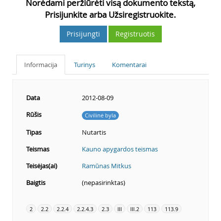
Norėdami peržiūrėti visą dokumento tekstą,
Prisijunkite arba Užsiregistruokite.
Prisijungti
Registruotis
Informacija
Turinys
Komentarai
Data
2012-08-09
Rūšis
Civilinė byla
Tipas
Nutartis
Teismas
Kauno apygardos teismas
Teisėjas(ai)
Ramūnas Mitkus
Baigtis
(nepasirinktas)
2
2.2
2.2.4
2.2.4.3
2.3
III
III.2
113
113.9