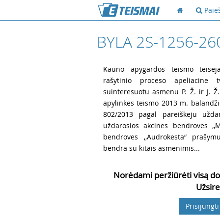
Paie
BYLA 2S-1256-26
1
Kauno apygardos teismo teisej
rašytinio proceso apeliacine t
suinteresuotu asmenu
P. Ž. ir
J. 
apylinkes teismo 2013 m. balandžio 
802/2013 pagal pareiškeju uždar
uždarosios akcines bendroves ,,M
bendroves ,,Audrokesta“ prašymu
bendra su kitais asmenimis...
Norėdami peržiūrėti visą do
Užsire
Prisijungti