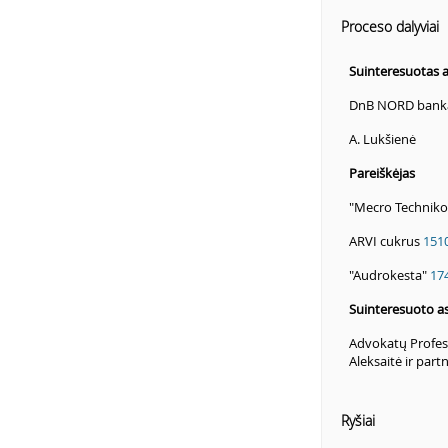
Proceso dalyviai
Suinteresuotas
DnB NORD bank
A. Lukšienė
Pareiškėjas
"Mecro Technik
ARVI cukrus
151
"Audrokesta"
17
Suinteresuoto a
Advokatų Profesi
Aleksaitė ir partn
Ryšiai