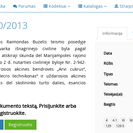
ška
Forumas
Kodeksai
Katalogas
Straip
0/2013
Informacija
as Raimondas Buzelis teismo posedyje
varka išnagrinejo civiline byla pagal
Data
Ž. atskiraji skunda del Marijampoles rajono
2 d. nutarties civilineje byloje Nr. 2-942-
Rūšis
osios akcines bendroves ,,Arvi cukrus“,
Tipas
ecro technikonas“ ir uždarosios akcines
s del skolininko turto dalies, esancios
Teismas
Teisėjas(ai)
Baigtis
kumento tekstą, Prisijunkite arba
gistruokite.
4
4.1
III
III
Registruotis
129
129.5