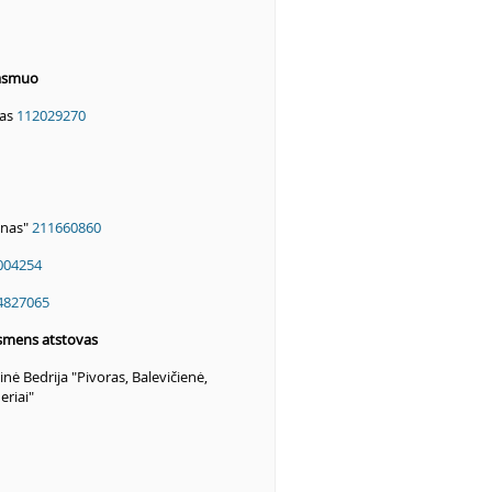
 asmuo
as
112029270
onas"
211660860
004254
4827065
smens atstovas
nė Bedrija "Pivoras, Balevičienė,
eriai"