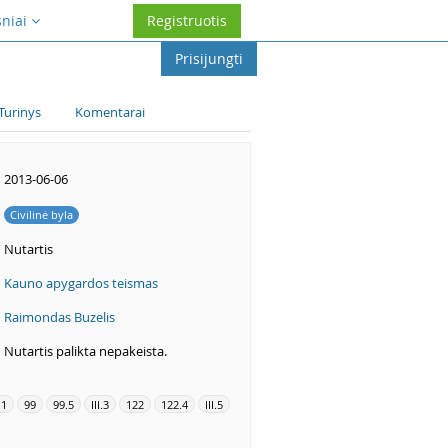
sniai
Registruotis
Prisijungti
Turinys
Komentarai
2013-06-06
Civilinė byla
Nutartis
Kauno apygardos teismas
Raimondas Buzelis
Nutartis palikta nepakeista.
.1
99
99.5
III.3
122
122.4
III.5