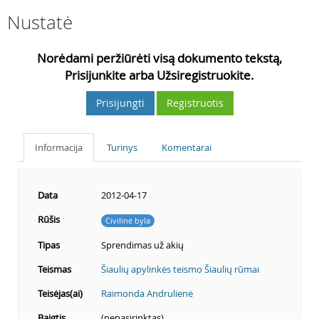
Nustatė
Norėdami peržiūrėti visą dokumento tekstą,
Prisijunkite arba Užsiregistruokite.
Prisijungti
Registruotis
Informacija
Turinys
Komentarai
Data
2012-04-17
Rūšis
Civilinė byla
Tipas
Sprendimas už akių
Teismas
Šiaulių apylinkės teismo Šiaulių rūmai
Teisėjas(ai)
Raimonda Andrulienė
Baigtis
(nepasirinktas)