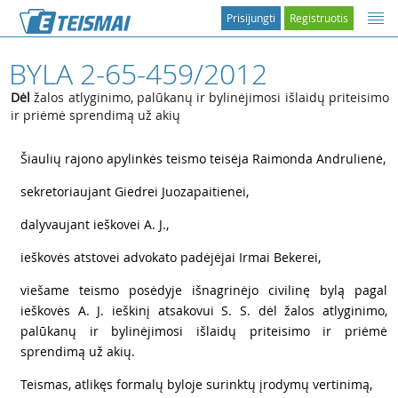
Prisijungti
Registruotis
BYLA 2-65-459/2012
Dėl
žalos atlyginimo, palūkanų ir bylinėjimosi išlaidų priteisimo
ir priėmė sprendimą už akių
1
Šiaulių rajono apylinkės teismo teisėja Raimonda Andrulienė,
2
sekretoriaujant Giedrei Juozapaitienei,
3
dalyvaujant ieškovei A. J.,
4
ieškovės atstovei advokato padėjėjai Irmai Bekerei,
5
viešame teismo posėdyje išnagrinėjo civilinę bylą pagal
ieškovės A. J. ieškinį atsakovui S. S. dėl žalos atlyginimo,
palūkanų ir bylinėjimosi išlaidų priteisimo ir priėmė
sprendimą už akių.
6
Teismas, atlikęs formalų byloje surinktų įrodymų vertinimą,