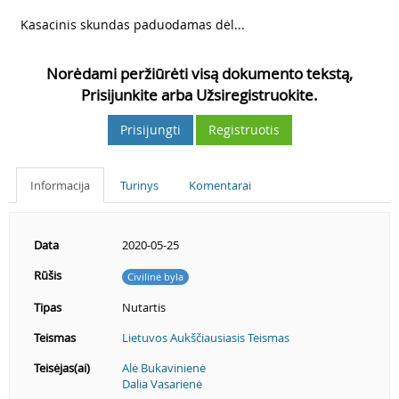
3
Kasacinis skundas paduodamas dėl...
Norėdami peržiūrėti visą dokumento tekstą,
Prisijunkite arba Užsiregistruokite.
Prisijungti
Registruotis
Informacija
Turinys
Komentarai
Data
2020-05-25
Rūšis
Civilinė byla
Tipas
Nutartis
Teismas
Lietuvos Aukščiausiasis Teismas
Teisėjas(ai)
Alė Bukavinienė
Dalia Vasarienė