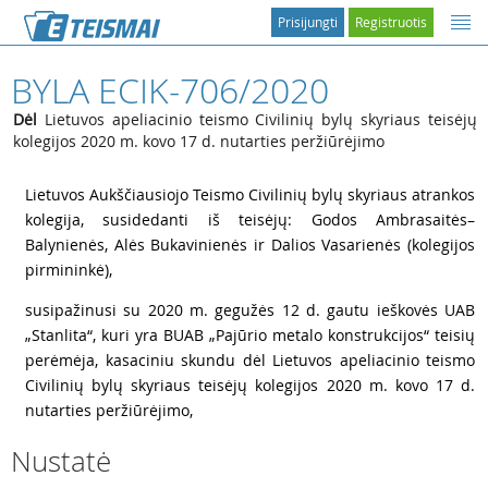
Prisijungti
Registruotis
BYLA ECIK-706/2020
Dėl
Lietuvos apeliacinio teismo Civilinių bylų skyriaus teisėjų
kolegijos 2020 m. kovo 17 d. nutarties peržiūrėjimo
1
Lietuvos Aukščiausiojo Teismo Civilinių bylų skyriaus atrankos
kolegija, susidedanti iš teisėjų: Godos Ambrasaitės–
Balynienės, Alės Bukavinienės ir Dalios Vasarienės (kolegijos
pirmininkė),
2
susipažinusi su 2020 m. gegužės 12 d. gautu ieškovės UAB
„Stanlita“, kuri yra BUAB „Pajūrio metalo konstrukcijos“ teisių
perėmėja, kasaciniu skundu dėl Lietuvos apeliacinio teismo
Civilinių bylų skyriaus teisėjų kolegijos 2020 m. kovo 17 d.
nutarties peržiūrėjimo,
Nustatė