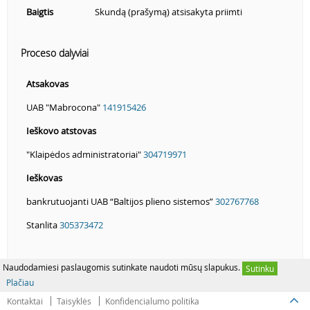
Baigtis
Skundą (prašymą) atsisakyta priimti
Proceso dalyviai
Atsakovas
UAB "Mabrocona"
141915426
Ieškovo atstovas
"Klaipėdos administratoriai"
304719971
Ieškovas
bankrutuojanti UAB “Baltijos plieno sistemos”
302767768
Stanlita
305373472
Naudodamiesi paslaugomis sutinkate naudoti mūsų slapukus.
Sutinku
Plačiau
Kontaktai
Taisyklės
Konfidencialumo politika