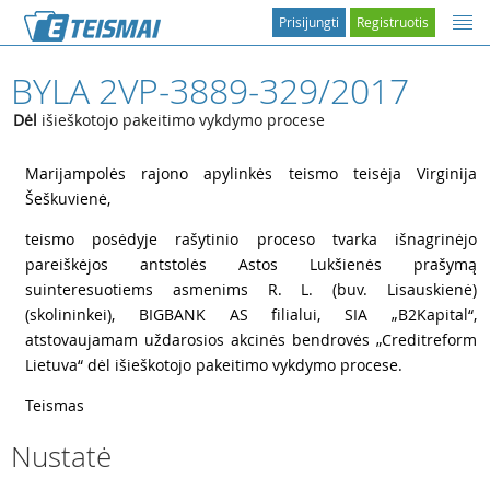
Prisijungti
Registruotis
BYLA 2VP-3889-329/2017
Dėl
išieškotojo pakeitimo vykdymo procese
1
Marijampolės rajono apylinkės teismo teisėja Virginija
Šeškuvienė,
2
teismo posėdyje rašytinio proceso tvarka išnagrinėjo
pareiškėjos antstolės Astos Lukšienės prašymą
suinteresuotiems asmenims
R. L. (buv. Lisauskienė)
(skolininkei), BIGBANK AS filialui, SIA „B2Kapital“,
atstovaujamam uždarosios akcinės bendrovės „Creditreform
Lietuva“ dėl išieškotojo pakeitimo vykdymo procese.
3
Teismas
Nustatė