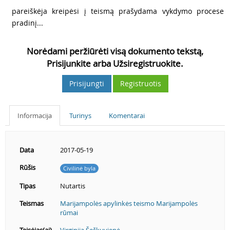
4
pareiškėja kreipėsi į teismą prašydama vykdymo procese
pradinį...
Norėdami peržiūrėti visą dokumento tekstą,
Prisijunkite arba Užsiregistruokite.
Prisijungti
Registruotis
Informacija
Turinys
Komentarai
Data
2017-05-19
Rūšis
Civilinė byla
Tipas
Nutartis
Teismas
Marijampolės apylinkės teismo Marijampolės
rūmai