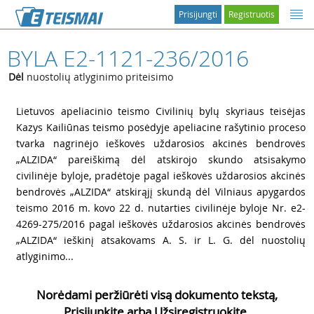
Prisijungti
Registruotis
BYLA E2-1121-236/2016
Dėl
nuostolių atlyginimo priteisimo
1
Lietuvos apeliacinio teismo Civilinių bylų skyriaus teisėjas
Kazys Kailiūnas teismo posėdyje apeliacine rašytinio proceso
tvarka nagrinėjo ieškovės uždarosios akcinės bendrovės
„ALZIDA“ pareiškimą dėl atskirojo skundo atsisakymo
civilinėje byloje, pradėtoje pagal ieškovės uždarosios akcinės
bendrovės „ALZIDA“ atskirąjį skundą dėl Vilniaus apygardos
teismo 2016 m. kovo 22 d. nutarties civilinėje byloje Nr. e2-
4269-275/2016 pagal ieškovės uždarosios akcinės bendrovės
„ALZIDA“ ieškinį atsakovams A. S. ir L. G. dėl nuostolių
atlyginimo...
Norėdami peržiūrėti visą dokumento tekstą,
Prisijunkite arba Užsiregistruokite.