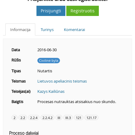
Prisijungti
Registruotis
Informacija
Turinys
Komentarai
Data
2016-06-30
Rūšis
Civilinė byla
Tipas
Nutartis
Teismas
Lietuvos apeliacinis teismas
Teisėjas(ai)
Kazys Kailiūnas
Baigtis
Procesas nutrauktas atsisakius nuo skundo.
2
2.2
2.2.4
2.2.4.2
III
III.3
121
121.17
Proceso dalyviai