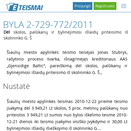
Prisijungti
Registruotis
BYLA 2-729-772/2011
Dėl
skolos, palūkanų ir bylinėjimosi išlaidų priteisimo iš
skolininko G. Š
1
Šiaulių miesto apylinkės teismo teisėjas Jonas Stubrys,
rašytinio proceso tvarka, išnagrinėjęs kreditoriaus AAS
,,Gjensidige Baltic“, pareiškimą dėl skolos, palūkanų ir
bylinėjimosi išlaidų priteisimo iš skolininko G. Š.,
Nustatė
2
Šiaulių miesto apylinkės teismas 2010-12-22 priėmė teismo
įsakymą dėl 3 949,21 Lt skolos, 5 proc. metinių palūkanų nuo
priteistos 3 949,21 Lt sumos nuo bylos iškėlimo teisme 2010-
12-21 dienos iki teismo įsakymo visiško įvykdymo ir 30,00 Lt
bylinėjimosi išlaidų išieškojimo iš skolininko G....