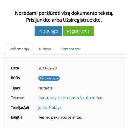
Norėdami peržiūrėti visą dokumento tekstą,
Prisijunkite arba Užsiregistruokite.
Prisijungti
Registruotis
Informacija
Turinys
Komentarai
Data
2011-02-28
Rūšis
Civilinė byla
Tipas
Nutartis
Teismas
Šiaulių apylinkės teismo Šiaulių rūmai
Teisėjas(ai)
Jonas Stubrys
Baigtis
Teismo įsakymas priimtas.