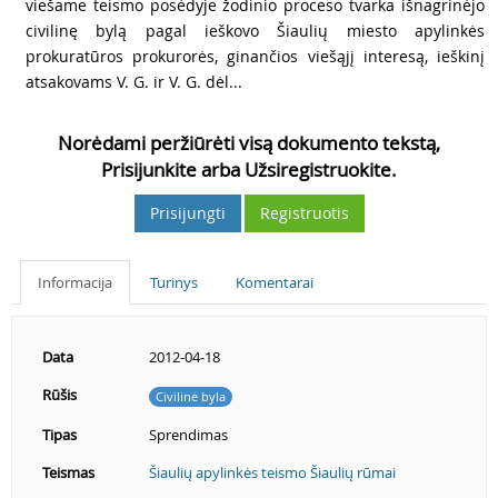
5
viešame teismo posėdyje žodinio proceso tvarka išnagrinėjo
civilinę bylą pagal ieškovo Šiaulių miesto apylinkės
prokuratūros prokurorės, ginančios viešąjį interesą, ieškinį
atsakovams V. G. ir V. G. dėl...
Norėdami peržiūrėti visą dokumento tekstą,
Prisijunkite arba Užsiregistruokite.
Prisijungti
Registruotis
Informacija
Turinys
Komentarai
Data
2012-04-18
Rūšis
Civilinė byla
Tipas
Sprendimas
Teismas
Šiaulių apylinkės teismo Šiaulių rūmai