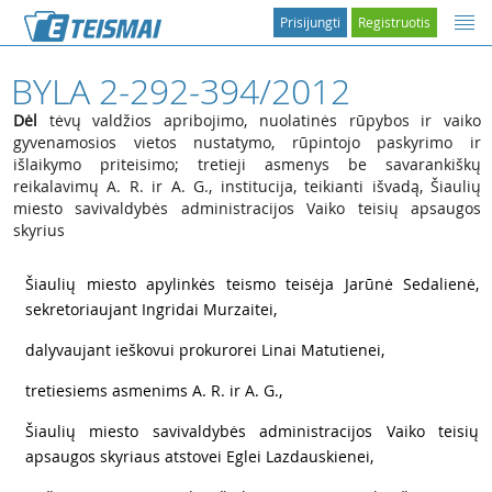
Prisijungti
Registruotis
BYLA 2-292-394/2012
Dėl
tėvų valdžios apribojimo, nuolatinės rūpybos ir vaiko
gyvenamosios vietos nustatymo, rūpintojo paskyrimo ir
išlaikymo priteisimo; tretieji asmenys be savarankiškų
reikalavimų A. R. ir A. G., institucija, teikianti išvadą, Šiaulių
miesto savivaldybės administracijos Vaiko teisių apsaugos
skyrius
1
Šiaulių miesto apylinkės teismo teisėja Jarūnė Sedalienė,
sekretoriaujant Ingridai Murzaitei,
2
dalyvaujant ieškovui prokurorei Linai Matutienei,
3
tretiesiems asmenims A. R. ir A. G.,
4
Šiaulių miesto savivaldybės administracijos Vaiko teisių
apsaugos skyriaus atstovei Eglei Lazdauskienei,