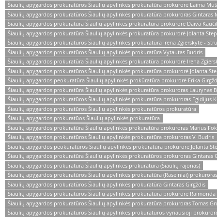
Šiaulių apygardos prokuratūros Šiaulių apylinkės prokuratūra prokurorė Laima Muš
Šiaulių apygardos prokuratūros Šiaulių apylinkės prokuratūra prokuroras Gintaras 
Šiaulių apygardos prokuratūra Šiaulių apylinkės prokuratūra prokurorė Daiva Kauči
Šiaulių apygardos prokuratūra Šiaulių apylinkės prokuratūra prokurorė Jolanta Ste
Šiaulių apygardos prokuratūros Šiaulių apylinkės prokuratūra Irena Zgierskytė - Stru
Šiaulių apygardos prokuratūros Šiaulių apylinkės prokuratūra Vytautas Budris
Šiaulių apygardos prokuratūra Šiaulių apylinkės prokuratūra prokurorė Irena Zgiersk
Šiaulių apygardos prokuratūros Šiaulių apylinkės prokuratūra prokurorė Jolanta St
Šiaulių apygardos peokuratūra Šiaulių apylinkės prokūratūra prokurorė Erika Girgž
Šiaulių apygardos prokuratūra Šiaulių apylinkės prokuratūra prokuroras Laurynas 
Šiaulių apygardos prokuratūros Šiaulių apylinkės prokuratūra prokuroras Egidijus K
Šiaulių apygardos prokuratūros Šiaulių apylinkės prokuratūros prokuratūra
Šiaulių apygardos prokuratūos Šiaulių apylinkės prokuratūra
Šiaulių apygardos prokuratūra Šiaulių apylinkės prokuratūra prokuroras Marius Fo
Šiaulių apygardos prokuratūros Šiaulių apylinkės prokuratūra prokuroras V. Budris
Šiaulių apygardos peokuratūros Šiaulių apylinkės prokūratūra prokurorė Jolanta St
Šiaulių apygardos prokuratūra Šiaulių apylinkės prokuratūros prokuroras Gintaras G
Šiaulių apygardos prokuratūra Šiaulių apylinkės prokuratūra (Šiaulių rajonas)
Šiaulių apygardos prokuratūros Šiaulių apylinkės prokuratūra (Raseiniai) prokuroras
Šiaulių apygardos prokuratūros Šiaulių apylinkės prokuratūra Gintaras Girgždis
Šiaulių apygardos prokuratūros Šiaulių apylinkės prokuratūra prokurorė Raimonda
Šiaulių apygardos prokuratūros Šiaulių apylinkės prokuratūra prokuroras Tomas Gr
Šiaulių apygardos prokuratūros Šiaulių apylinkės prokuratūros vyriausioji prokuro