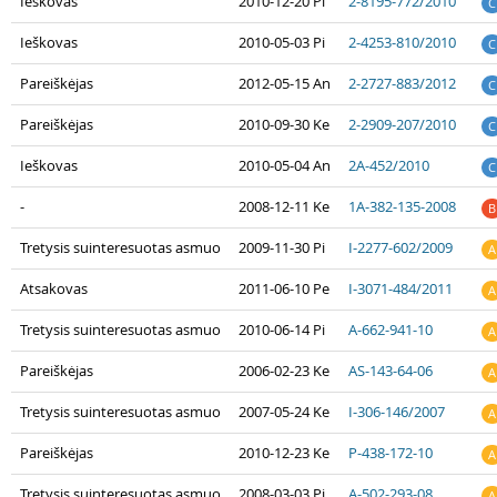
Ieškovas
2010-12-20 Pi
2-8195-772/2010
C
Ieškovas
2010-05-03 Pi
2-4253-810/2010
C
Pareiškėjas
2012-05-15 An
2-2727-883/2012
C
Pareiškėjas
2010-09-30 Ke
2-2909-207/2010
C
Ieškovas
2010-05-04 An
2A-452/2010
C
-
2008-12-11 Ke
1A-382-135-2008
B
Tretysis suinteresuotas asmuo
2009-11-30 Pi
I-2277-602/2009
A
Atsakovas
2011-06-10 Pe
I-3071-484/2011
A
Tretysis suinteresuotas asmuo
2010-06-14 Pi
A-662-941-10
A
Pareiškėjas
2006-02-23 Ke
AS-143-64-06
A
Tretysis suinteresuotas asmuo
2007-05-24 Ke
I-306-146/2007
A
Pareiškėjas
2010-12-23 Ke
P-438-172-10
A
Tretysis suinteresuotas asmuo
2008-03-03 Pi
A-502-293-08
A