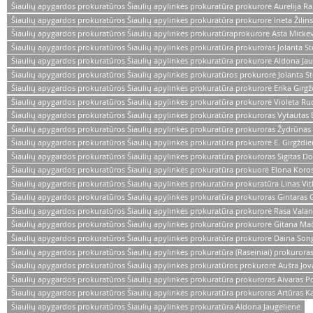
Šiaulių apygardos prokuratūros Šiaulių apylinkės prokuratūra prokurorė Aurelija Ra
Šiaulių apygardos prokuratūros Šiaulių apylinkės prokuratūra prokurorė Ineta Žilin
Šiaulių apygardos prokuratūros Šiaulių apylinkės prokuratūraprokurorė Asta Mickev
Šiaulių apygardos prokuratūros Šiaulių apylinkės prokuratūra prokuroras Jolanta S
Šiaulių apygardos prokuratūros Šiaulių apylinkės prokuratūra prokurorė Aldona Jau
Šiaulių apygardos prokuratūros Šiaulių apylinkės prokuratūros prokurorė Jolanta S
Šiaulių apygardos prokuratūros Šiaulių apylinkės prokuratūra prokurorė Erika Girg
Šiaulių apygardos prokuratūros Šiaulių apylinkės prokuratūra prokurorė Violeta Ru
Šiaulių apygardos prokuratūros Šiaulių apylinkės prokuratūra prokuroras Vytautas 
Šiaulių apygardos prokuratūros Šiaulių apylinkės prokuratūra prokuroras Žydrūna
Šiaulių apygardos prokuratūros Šiaulių apylinkės prokuratūra prokurorė E. Girgždi
Šiaulių apygardos prokuratūros Šiaulių apylinkės prokuratūra prokuroras Sigitas Do
Šiaulių apygardos prokuratūros Šiaulių apylinkės prokuratūra prokuorė Elona Koro
Šiaulių apygardos prokuratūros Šiaulių apylinkės prokuratūra prokuratūra Linas Vi
Šiaulių apygardos prokuratūros Šiaulių apylinkės prokuratūra prokuroras Gintaras G
Šiaulių apygardos prokuratūros Šiaulių apylinkės prokuratūra prokurorė Rasa Vala
Šiaulių apygardos prokuratūros Šiaulių apylinkės prokuratūra prokurorė Gitana Mač
Šiaulių apygardos prokuratūros Šiaulių apylinkės prokuratūra prokurorė Daina Song
Šiaulių apygardos prokuratūros Šiaulių apylinkės prokuratūra (Raseiniai) prokuroras
Šiaulių apygardos prokuratūros Šiaulių apylinkės prokuratūros prokurorė Aušra Jova
Šiaulių apygardos prokuratūros Šiaulių apylinkės prokuratūra prokuroras Aivaras Pov
Šiaulių apygardos prokuratūros Šiaulių apylinkės prokuratūra prokuroras Artūras Ka
Šiaulių apygardos prokuratūros Šiaulių apylinkės prokuratūra Aldona Jaugelienė