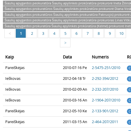
Šiaulių apygardos peokuratūra Šiaulių apylinkės prokūratūra prokurorė Ineta Žilins
Šiaulių apygardos prokuratūros Šiaulių apylinkės prokūratūra prokurorė Diana Vo
Šiaulių apygardos prokuratūros Šiaulių apylinkės prokuratūra Pakruojis) prokurorė
Šiaulių apygardos peokuratūra Šiaulių apylinkės prokūratūra prokuroras Linas Vitk
Šiaulių apygardos prokuratūra Šiaulių apylinkės prokūratūra (Kelmė) prokurorė Inet
1
2
3
4
5
6
7
8
9
10
<
>
Kaip
Data
Numeris
R
Pareiškėjas
2010-07-16 Pe
2-5475-251/2010
C
Ieškovas
2012-04-18 Tr
2-292-394/2012
C
Ieškovas
2010-02-09 An
2-232-207/2010
C
Ieškovas
2010-03-16 An
2-1904-207/2010
C
Pareiškėjas
2012-05-10 Ke
2-133-901/2012
C
Pareiškėjas
2011-03-15 An
2-464-207/2011
C