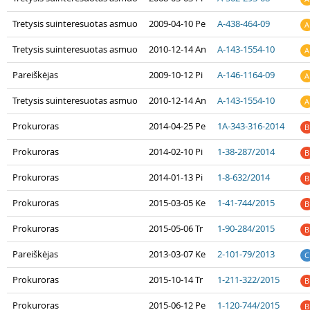
Tretysis suinteresuotas asmuo
2009-04-10 Pe
A-438-464-09
A
Tretysis suinteresuotas asmuo
2010-12-14 An
A-143-1554-10
A
Pareiškėjas
2009-10-12 Pi
A-146-1164-09
A
Tretysis suinteresuotas asmuo
2010-12-14 An
A-143-1554-10
A
Prokuroras
2014-04-25 Pe
1A-343-316-2014
B
Prokuroras
2014-02-10 Pi
1-38-287/2014
B
Prokuroras
2014-01-13 Pi
1-8-632/2014
B
Prokuroras
2015-03-05 Ke
1-41-744/2015
B
Prokuroras
2015-05-06 Tr
1-90-284/2015
B
Pareiškėjas
2013-03-07 Ke
2-101-79/2013
C
Prokuroras
2015-10-14 Tr
1-211-322/2015
B
Prokuroras
2015-06-12 Pe
1-120-744/2015
B