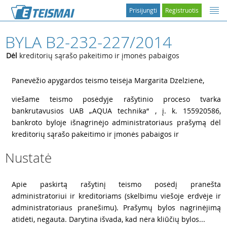
Prisijungti
Registruotis
BYLA B2-232-227/2014
Dėl
kreditorių sąrašo pakeitimo ir įmonės pabaigos
1
Panevėžio apygardos teismo teisėja Margarita Dzelzienė,
2
viešame teismo posėdyje rašytinio proceso tvarka
bankrutavusios UAB „AQUA technika“ , į. k. 155920586,
bankroto byloje išnagrinėjo administratoriaus prašymą dėl
kreditorių sąrašo pakeitimo ir įmonės pabaigos ir
Nustatė
3
Apie paskirtą rašytinį teismo posėdį pranešta
administratoriui ir kreditoriams (skelbimu viešoje erdvėje ir
administratoriaus pranešimu). Prašymų bylos nagrinėjimą
atidėti, negauta. Darytina išvada, kad nėra kliūčių bylos...