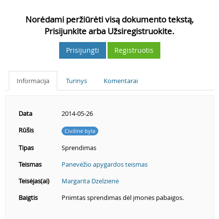
Norėdami peržiūrėti visą dokumento tekstą,
Prisijunkite arba Užsiregistruokite.
Prisijungti
Registruotis
Informacija
Turinys
Komentarai
Data
2014-05-26
Rūšis
Civilinė byla
Tipas
Sprendimas
Teismas
Panevėžio apygardos teismas
Teisėjas(ai)
Margarita Dzelzienė
Baigtis
Priimtas sprendimas dėl įmonės pabaigos.