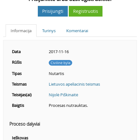
Prisijungti
Registruotis
Informacija
Turinys
Komentarai
Data
2017-11-16
Rūšis
Civilinė byla
Tipas
Nutartis
Teismas
Lietuvos apeliacinis teismas
Teisėjas(ai)
Nijolė Piškinaitė
Baigtis
Procesas nutrauktas.
Proceso dalyviai
Ieškovas