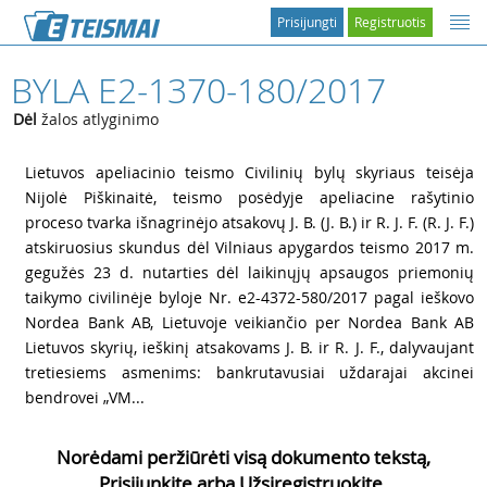
Prisijungti
Registruotis
BYLA E2-1370-180/2017
Dėl
žalos atlyginimo
1
Lietuvos apeliacinio teismo Civilinių bylų skyriaus teisėja
Nijolė Piškinaitė, teismo posėdyje apeliacine rašytinio
proceso tvarka išnagrinėjo atsakovų J. B. (J. B.) ir R. J. F. (R. J. F.)
atskiruosius skundus dėl Vilniaus apygardos teismo 2017 m.
gegužės 23 d. nutarties dėl laikinųjų apsaugos priemonių
taikymo civilinėje byloje Nr. e2-4372-580/2017 pagal ieškovo
Nordea Bank AB, Lietuvoje veikiančio per Nordea Bank AB
Lietuvos skyrių, ieškinį atsakovams J. B. ir R. J. F., dalyvaujant
tretiesiems asmenims: bankrutavusiai uždarajai akcinei
bendrovei „VM...
Norėdami peržiūrėti visą dokumento tekstą,
Prisijunkite arba Užsiregistruokite.