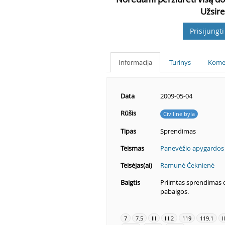
Užsire
Prisijungti
Informacija
Turinys
Kome
Data
2009-05-04
Rūšis
Civilinė byla
Tipas
Sprendimas
Teismas
Panevėžio apygardos
Teisėjas(ai)
Ramunė Čeknienė
Baigtis
Priimtas sprendimas 
pabaigos.
7
7.5
III
III.2
119
119.1
I