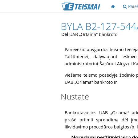
Paie
BYLA B2-127-544
Dėl
UAB „Orlama“ bankroto
1
Panevėžio apygardos teismo teisėj
Talžūnienei, dalyvaujant ieškovo
administratoriui Šarūnui Aloyzui Ka
2
viešame teismo posėdyje žodinio pr
UAB „Orlama“ bankroto ir
Nustatė
3
Bankrutavusios UAB „Orlama“ adm
prašė priimti sprendimą dėl įmo
likvidavimo procedūros baigtos (b. l.
Norėdami peržiūrėti visą do