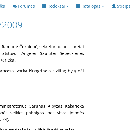
ška
Forumas
Kodeksai
Katalogas
Straip
/2009
a Ramunė Čeknienė, sekretoriaujant Loretai
 atstovui Angelei Saulutei Sebeckienei,
kariekai,
oceso tvarka išnagrinėjo civilinę bylą dėl
inistratorius Šarūnas Aloyzas Kakarieka
nės veiklos pabaigos, nes visos įmonės
 74).
kumento tekstą, Prisijunkite arba