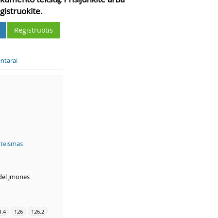
gistruokite.
Registruotis
ntarai
 teismas
dėl įmonės
II.4
126
126.2