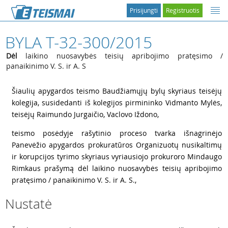
Prisijungti
Registruotis
BYLA T-32-300/2015
Dėl
laikino nuosavybės teisių apribojimo pratęsimo /
panaikinimo V. S. ir A. S
1
Šiaulių apygardos teismo Baudžiamųjų bylų skyriaus teisėjų
kolegija, susidedanti iš kolegijos pirmininko Vidmanto Mylės,
teisėjų Raimundo Jurgaičio, Vaclovo Iždono,
2
teismo posėdyje rašytinio proceso tvarka išnagrinėjo
Panevėžio apygardos prokuratūros Organizuotų nusikaltimų
ir korupcijos tyrimo skyriaus vyriausiojo prokuroro Mindaugo
Rimkaus prašymą dėl laikino nuosavybės teisių apribojimo
pratęsimo / panaikinimo V. S. ir A. S.,
Nustatė