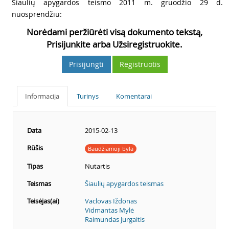
3
Šiaulių apygardos teismo 2011 m. gruodžio 29 d.
nuosprendžiu:
Norėdami peržiūrėti visą dokumento tekstą,
Prisijunkite arba Užsiregistruokite.
Prisijungti
Registruotis
Informacija
Turinys
Komentarai
Data
2015-02-13
Rūšis
Baudžiamoji byla
Tipas
Nutartis
Teismas
Šiaulių apygardos teismas
Teisėjas(ai)
Vaclovas Iždonas
Vidmantas Mylė
Raimundas Jurgaitis