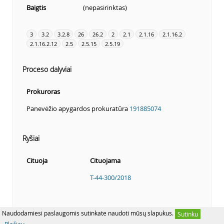
Baigtis
(nepasirinktas)
3
3.2
3.2.8
26
26.2
2
2.1
2.1.16
2.1.16.2
2.1.16.2.12
2.5
2.5.15
2.5.19
Proceso dalyviai
Prokuroras
Panevėžio apygardos prokuratūra
191885074
Ryšiai
Cituoja
Cituojama
T-44-300/2018
Naudodamiesi paslaugomis sutinkate naudoti mūsų slapukus.
Sutinku