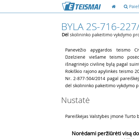
Paie
BYLA 2S-716-227
Dėl
skolininko pakeitimo vykdymo pro
1
Panevėžio apygardos teismo Civ
Dzelzienė viešame teismo posėdy
išnagrinėjo civilinę bylą pagal sui
Rokiškio rajono apylinkės teismo 201
Nr. 2-877-504/2014 pagal pareišk
dėl skolininko pakeitimo vykdymo pr
Nustatė
2
Pareiškėjas Valstybės įmonė Turto ba
Norėdami peržiūrėti visą do