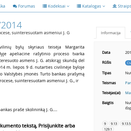
ška
Forumas
Kodeksai
Katalogas
Straip
/2014
cese, suinteresuotam asmeniui J. G
Informacija
ilinių bylų skyriaus teisėja Margarita
Data
201
je apeliacine rašytinio proceso tvarka
nteresuoto asmens J. G. atskirąjį skundą dėl
Rūšis
Ci
4 m. liepos 9 d. nutarties civilinėje byloje
Tipas
Nut
ėjo Valstybės įmonės Turto bankas prašymą
ocese, suinteresuotam asmeniui J. G., ir
Teismas
Pan
Teisėjas(ai)
Mar
Baigtis
Nut
išs
nkas prašė skolininką J. G....
9
9.13
9.13.5
kumento tekstą, Prisijunkite arba
129.1