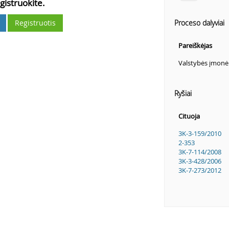
gistruokite.
Registruotis
Proceso dalyviai
Pareiškėjas
Valstybės įmonė
Ryšiai
Cituoja
3K-3-159/2010
2-353
3K-7-114/2008
3K-3-428/2006
3K-7-273/2012