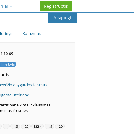
sniai
Registruotis
Prisijungti
Turinys
Komentarai
4-10-09
vilinė byla
artis
evėžio apygardos teismas
garita Dzelzienė
artis panaikinta ir klausimas
pręstas iš esmės.
III
III.3
122
122.4
III.5
129