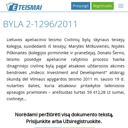
Prisijungti
Registruotis
BYLA 2-1296/2011
2
Lietuvos apeliacinio teismo Civilinių bylų skyriaus teisėjų
kolegija, susidedanti iš teisėjų: Marytės Mitkuvienės, Nijolės
Piškinaitės (kolegijos pirmininkė ir pranešėja), Donato Šerno,
teismo posėdyje apeliacine rašytinio proceso tvarka
išnagrinėjo civilinę bylą pagal atsakovo uždarosios akcinės
bendrovės „Indeco: Investment and Development" atskirąjį
skundą dėl Vilniaus apygardos teismo 2011 m. sausio 19 d.
nutarties dalies, kuria atsakovui pritaikytos laikinosios
apsaugos priemonės – areštuotas turtas 59 412,28 Lt sumai,
civilinėje...
Norėdami peržiūrėti visą dokumento tekstą,
Prisijunkite arba Užsiregistruokite.