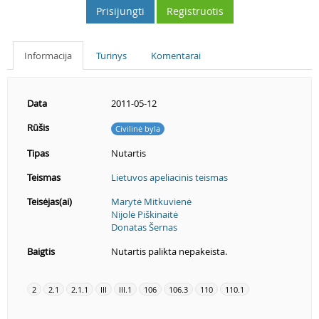
Prisijungti
Registruotis
Informacija
Turinys
Komentarai
Data
2011-05-12
Rūšis
Civilinė byla
Tipas
Nutartis
Teismas
Lietuvos apeliacinis teismas
Teisėjas(ai)
Marytė Mitkuvienė
Nijolė Piškinaitė
Donatas Šernas
Baigtis
Nutartis palikta nepakeista.
2
2.1
2.1.1
III
III.1
106
106.3
110
110.1