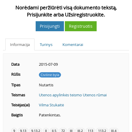
Norėdami peržiūrėti visą dokumento tekstą,
Prisijunkite arba Užsiregistruokite.
Prisijungti
Registruotis
Informacija
Turinys
Komentarai
Data
2015-07-09
Rūšis
Civilinė byla
Tipas
Nutartis
Teismas
Utenos apylinkės teismo Utenos rūmai
Teisėjas(ai)
Vilma Stukaitė
Baigtis
Patenkintas.
9
9.13
9.13.2
II
II.5
72
III
III.2
113
113.2
III.4