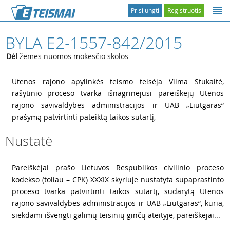
Prisijungti
Registruotis
BYLA E2-1557-842/2015
Dėl
žemės nuomos mokesčio skolos
1
Utenos rajono apylinkės teismo teisėja Vilma Stukaitė,
rašytinio proceso tvarka išnagrinėjusi pareiškėjų Utenos
rajono savivaldybės administracijos ir UAB „Liutgaras“
prašymą patvirtinti pateiktą taikos sutartį,
Nustatė
2
Pareiškėjai prašo Lietuvos Respublikos civilinio proceso
kodekso (toliau – CPK) XXXIX skyriuje nustatyta supaprastinto
proceso tvarka patvirtinti taikos sutartį, sudarytą Utenos
rajono savivaldybės administracijos ir UAB „Liutgaras“, kuria,
siekdami išvengti galimų teisinių ginčų ateityje, pareiškėjai...