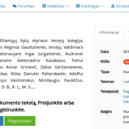
ška
Forumas
Kodeksai
Katalogas
Straip
Informacija
žiamųjų bylų skyriaus teisėjų kolegija,
kės Reginos Gaudutienės, teisėjų Valdimaro
Data
201
toriaujant Ingai Jurgaitienei, Audronei
urorams Aleksnadrui Kazakovui, Tomui
Rūšis
Ba
 Annai Grinevič, Daliai Geršanovienei,
Tipas
Nu
ikai, Rūtai Danutei Paltarokaitei, Adolfui
ijui Vasilionokui, Mindaugui Paukščiui,
Teismas
Lie
 B., R. L., M. S.,...
Teisėjas(ai)
Reg
Val
Vik
kumento tekstą, Prisijunkite arba
gistruokite.
Baigtis
Nuo
pri
Registruotis
num