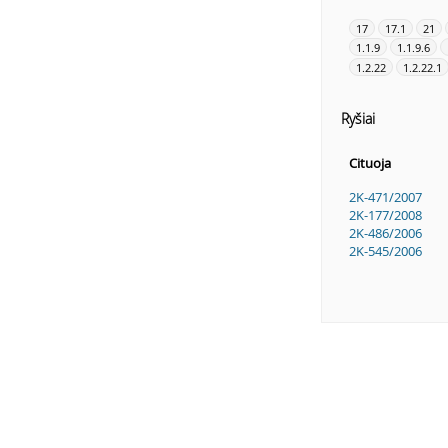
17
17.1
21
1.1.9
1.1.9.6
1.2.22
1.2.22.1
Ryšiai
Cituoja
2K-471/2007
2K-177/2008
2K-486/2006
2K-545/2006