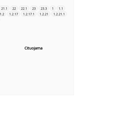
21.1
22
22.1
23
23.3
1
1.1
1.2
1.2.17
1.2.17.1
1.2.21
1.2.21.1
Cituojama