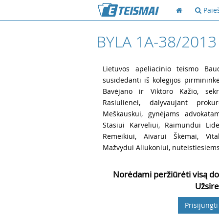
Paie
BYLA 1A-38/2013
1
Lietuvos apeliacinio teismo Baud
susidedanti iš kolegijos pirminin
Bavėjano ir Viktoro Kažio, sekre
Rasiulienei, dalyvaujant prok
Meškauskui, gynėjams advokatams
Stasiui Karveliui, Raimundui Lide
Remeikiui, Aivarui Škėmai, Vital
Mažvydui Aliukoniui, nuteistiesiems D.
Norėdami peržiūrėti visą do
Užsire
Prisijungti