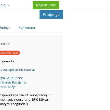
sniai
Registruotis
Prisijungti
Turinys
Komentarai
3-05-31
udžiamoji byla
osprendis
tuvos apeliacinis teismas
ina Gaudutienė
dimaras Bavėjanas
toras Kažys
sprendis:panaikinti nuosprendį ir
imti naują nuosprendį BPK 329 str.
atytais pagrindais.