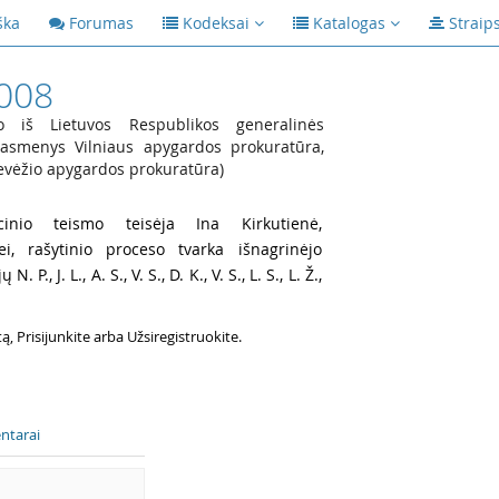
ška
Forumas
Kodeksai
Katalogas
Straip
2008
 iš Lietuvos Respublikos generalinės
i asmenys Vilniaus apygardos prokuratūra,
evėžio apygardos prokuratūra)
cinio teismo teisėja Ina Kirkutienė,
ei, rašytinio proceso tvarka išnagrinėjo
ėjų
N. P.,
J. L.,
A. S.,
V. S.,
D. K.,
V. S.,
L. S.,
L. Ž.,
 Prisijunkite arba Užsiregistruokite.
ntarai