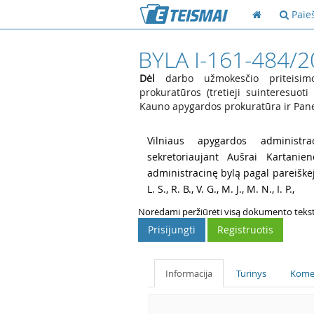
Paie
BYLA I-161-484/
Dėl
darbo užmokesčio priteisimo
prokuratūros (tretieji suinteresuot
Kauno apygardos prokuratūra ir Pan
1
Vilniaus apygardos administra
sekretoriaujant Aušrai Kartanien
administracinę bylą pagal pareišk
L. S.,
R. B.,
V. G.,
M. J.,
M. N.,
I. P.,
Norėdami peržiūrėti visą dokumento tekstą,
Prisijungti
Registruotis
Informacija
Turinys
Kome