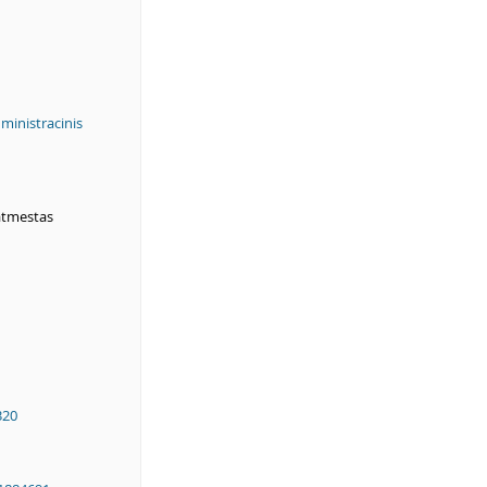
ministracinis
atmestas
320