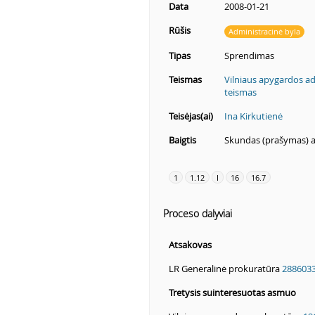
Data
2008-01-21
Rūšis
Administracinė byla
Tipas
Sprendimas
Teismas
Vilniaus apygardos ad
teismas
Teisėjas(ai)
Ina Kirkutienė
Baigtis
Skundas (prašymas) 
1
1.12
I
16
16.7
Proceso dalyviai
Atsakovas
LR Generalinė prokuratūra
288603
Tretysis suinteresuotas asmuo