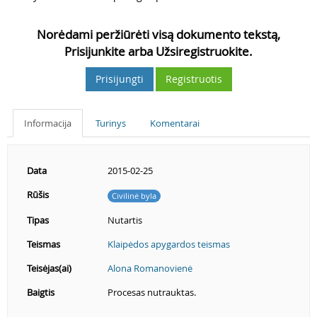
Norėdami peržiūrėti visą dokumento tekstą,
Prisijunkite arba Užsiregistruokite.
Prisijungti
Registruotis
Informacija
Turinys
Komentarai
Data
2015-02-25
Rūšis
Civilinė byla
Tipas
Nutartis
Teismas
Klaipėdos apygardos teismas
Teisėjas(ai)
Alona Romanovienė
Baigtis
Procesas nutrauktas.