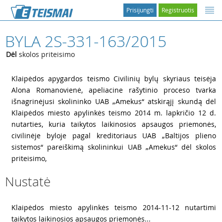
Prisijungti
Registruotis
BYLA 2S-331-163/2015
Dėl
skolos priteisimo
1
Klaipėdos apygardos teismo Civilinių bylų skyriaus teisėja
Alona Romanovienė, apeliacine rašytinio proceso tvarka
išnagrinėjusi skolininko UAB „Amekus“ atskirąjį skundą dėl
Klaipėdos miesto apylinkės teismo 2014 m. lapkričio 12 d.
nutarties, kuria taikytos laikinosios apsaugos priemonės,
civilinėje byloje pagal kreditoriaus UAB „Baltijos plieno
sistemos“ pareiškimą skolininkui UAB „Amekus“ dėl skolos
priteisimo,
Nustatė
2
Klaipėdos miesto apylinkės teismo 2014-11-12 nutartimi
taikytos laikinosios apsaugos priemonės...