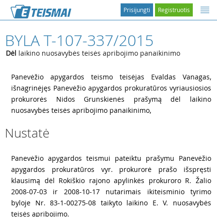
Prisijungti
Registruotis
BYLA T-107-337/2015
Dėl
laikino nuosavybės teisės apribojimo panaikinimo
1
Panevėžio apygardos teismo teisėjas Evaldas Vanagas,
išnagrinėjęs Panevėžio apygardos prokuratūros vyriausiosios
prokurorės Nidos Grunskienės prašymą dėl laikino
nuosavybės teisės apribojimo panaikinimo,
Nustatė
2
Panevėžio apygardos teismui pateiktu prašymu Panevėžio
apygardos prokuratūros vyr. prokurorė prašo išspręsti
klausimą dėl Rokiškio rajono apylinkės prokuroro R. Žalio
2008-07-03 ir 2008-10-17 nutarimais ikiteisminio tyrimo
byloje Nr. 83-1-00275-08 taikyto laikino E. V. nuosavybės
teisės apribojimo.