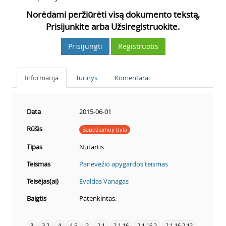
Norėdami peržiūrėti visą dokumento tekstą,
Prisijunkite arba Užsiregistruokite.
Prisijungti
Registruotis
Informacija
Turinys
Komentarai
Data
2015-06-01
Rūšis
Baudžiamoji byla
Tipas
Nutartis
Teismas
Panevėžio apygardos teismas
Teisėjas(ai)
Evaldas Vanagas
Baigtis
Patenkintas.
3
3.2
4
4.5
2
2.1
2.1.16
2.1.16.2
2.1.16.2.12