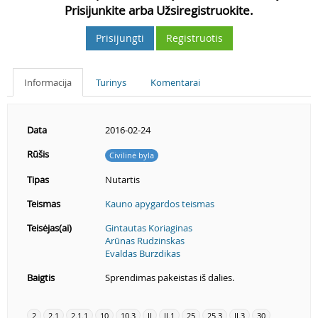
Prisijunkite arba Užsiregistruokite.
Prisijungti
Registruotis
Informacija
Turinys
Komentarai
Data
2016-02-24
Rūšis
Civilinė byla
Tipas
Nutartis
Teismas
Kauno apygardos teismas
Teisėjas(ai)
Gintautas Koriaginas
Arūnas Rudzinskas
Evaldas Burzdikas
Baigtis
Sprendimas pakeistas iš dalies.
2
2.1
2.1.1
10
10.3
II
II.1
25
25.3
II.3
30