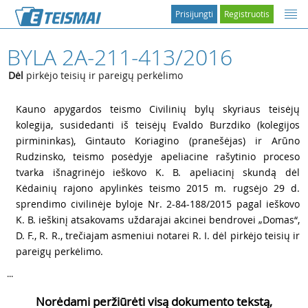
Prisijungti
Registruotis
BYLA 2A-211-413/2016
Dėl
pirkėjo teisių ir pareigų perkėlimo
1
Kauno apygardos teismo Civilinių bylų skyriaus teisėjų
kolegija, susidedanti iš teisėjų Evaldo Burzdiko (kolegijos
pirmininkas), Gintauto Koriagino (pranešėjas) ir Arūno
Rudzinsko, teismo posėdyje apeliacine rašytinio proceso
tvarka išnagrinėjo ieškovo K. B. apeliacinį skundą dėl
Kėdainių rajono apylinkės teismo 2015 m. rugsėjo 29 d.
sprendimo civilinėje byloje Nr. 2-84-188/2015 pagal ieškovo
K. B. ieškinį atsakovams uždarajai akcinei bendrovei „Domas“,
D. F., R. R., trečiajam asmeniui notarei R. I. dėl pirkėjo teisių ir
pareigų perkėlimo.
...
Norėdami peržiūrėti visą dokumento tekstą,