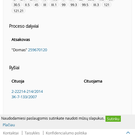
30.5
II.5
45
III
III.1
99
99.3
99.5
III.3
121
121.21
Proceso dalyviai
Atsakovas
"Domas"
259670120
Ryšiai
Cituoja
Cituojama
2-22214-214/2014
3K-7-133/2007
Naudodamiesi paslaugomis sutinkate naudoti mūsų slapukus.
Sutinku
Plačiau
Kontaktai
Taisyklės
Konfidencialumo politika