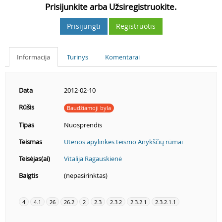
Prisijunkite arba Užsiregistruokite.
Prisijungti
Registruotis
Informacija
Turinys
Komentarai
Data
2012-02-10
Rūšis
Baudžiamoji byla
Tipas
Nuosprendis
Teismas
Utenos apylinkės teismo Anykščių rūmai
Teisėjas(ai)
Vitalija Ragauskienė
Baigtis
(nepasirinktas)
4
4.1
26
26.2
2
2.3
2.3.2
2.3.2.1
2.3.2.1.1