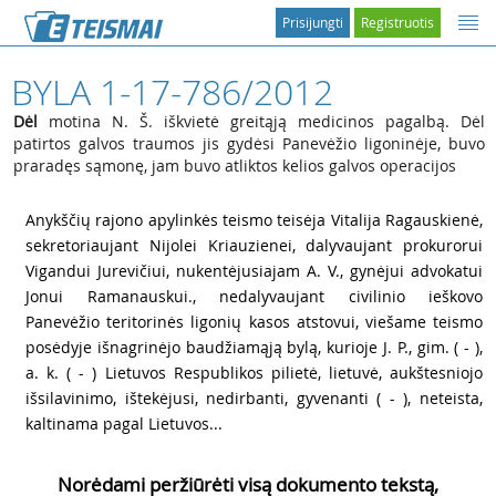
Prisijungti
Registruotis
BYLA 1-17-786/2012
Dėl
motina N. Š. iškvietė greitąją medicinos pagalbą. Dėl
patirtos galvos traumos jis gydėsi Panevėžio ligoninėje, buvo
praradęs sąmonę, jam buvo atliktos kelios galvos operacijos
1
Anykščių rajono apylinkės teismo teisėja Vitalija Ragauskienė,
sekretoriaujant Nijolei Kriauzienei, dalyvaujant prokurorui
Vigandui Jurevičiui, nukentėjusiajam A. V., gynėjui advokatui
Jonui Ramanauskui., nedalyvaujant civilinio ieškovo
Panevėžio teritorinės ligonių kasos atstovui, viešame teismo
posėdyje išnagrinėjo baudžiamąją bylą, kurioje J. P., gim. ( - ),
a. k. ( - ) Lietuvos Respublikos pilietė, lietuvė, aukštesniojo
išsilavinimo, ištekėjusi, nedirbanti, gyvenanti ( - ), neteista,
kaltinama pagal Lietuvos...
Norėdami peržiūrėti visą dokumento tekstą,