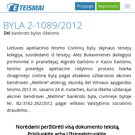
Prisijungti
Registruotis
BYLA 2-1089/2012
Dėl
bankroto bylos iškėlimo
1
Lietuvos apeliacinio teismo Civilinių bylų skyriaus teisėjų
kolegija, susidedanti iš teisėjų: Alės Bukavinienės (kolegijos
pirmininkė ir pranešėja), Algirdo Gailiūno ir Kazio Kailiūno,
teismo posėdyje apeliacine rašytinio proceso tvarka
išnagrinėjo civilinę bylą pagal atsakovo uždarosios akcinės
bendrovės ,,Metline“ atskirąjį skundą dėl Vilniaus apygardos
teismo 2012 m. vasario 24 d. nutarties, kuria iškelta uždarajai
akcinei bendrovei ,,Metline“ bankroto byla, civilinėje byloje
Nr. B2-3162-262/2012 pagal ieškovo Valstybinio socialinio
draudimo...
Norėdami peržiūrėti visą dokumento tekstą,
Prisijunkite arba Užsiregistruokite.