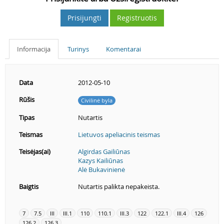
Prisijungti
Registruotis
Informacija
Turinys
Komentarai
Data
2012-05-10
Rūšis
Civilinė byla
Tipas
Nutartis
Teismas
Lietuvos apeliacinis teismas
Teisėjas(ai)
Algirdas Gailiūnas
Kazys Kailiūnas
Alė Bukavinienė
Baigtis
Nutartis palikta nepakeista.
7
7.5
III
III.1
110
110.1
III.3
122
122.1
III.4
126
126.2
126.3