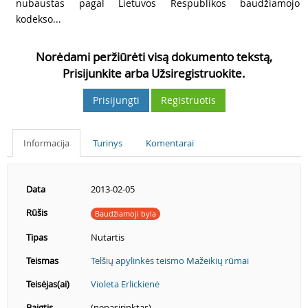
nubaustas pagal Lietuvos Respublikos baudžiamojo
kodekso...
Norėdami peržiūrėti visą dokumento tekstą,
Prisijunkite arba Užsiregistruokite.
Prisijungti
Registruotis
Informacija
Turinys
Komentarai
Data
2013-02-05
Rūšis
Baudžiamoji byla
Tipas
Nutartis
Teismas
Telšių apylinkės teismo Mažeikių rūmai
Teisėjas(ai)
Violeta Erlickienė
Baigtis
(nepasirinktas)