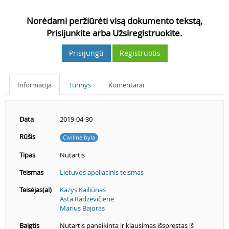
Norėdami peržiūrėti visą dokumento tekstą,
Prisijunkite arba Užsiregistruokite.
Prisijungti
Registruotis
Informacija
Turinys
Komentarai
Data
2019-04-30
Rūšis
Civilinė byla
Tipas
Nutartis
Teismas
Lietuvos apeliacinis teismas
Teisėjas(ai)
Kazys Kailiūnas
Asta Radzevičienė
Marius Bajoras
Baigtis
Nutartis panaikinta ir klausimas išspręstas iš