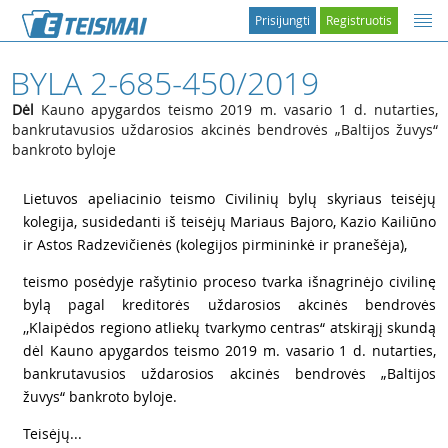
Prisijungti
Registruotis
BYLA 2-685-450/2019
Dėl
Kauno apygardos teismo 2019 m. vasario 1 d. nutarties,
bankrutavusios uždarosios akcinės bendrovės „Baltijos žuvys“
bankroto byloje
1
Lietuvos apeliacinio teismo Civilinių bylų skyriaus teisėjų
kolegija, susidedanti iš teisėjų Mariaus Bajoro, Kazio Kailiūno
ir Astos Radzevičienės (kolegijos pirmininkė ir pranešėja),
2
teismo posėdyje rašytinio proceso tvarka išnagrinėjo civilinę
bylą pagal kreditorės uždarosios akcinės bendrovės
,,Klaipėdos regiono atliekų tvarkymo centras“ atskirąjį skundą
dėl Kauno apygardos teismo 2019 m. vasario 1 d. nutarties,
bankrutavusios uždarosios akcinės bendrovės „Baltijos
žuvys“ bankroto byloje.
3
Teisėjų...