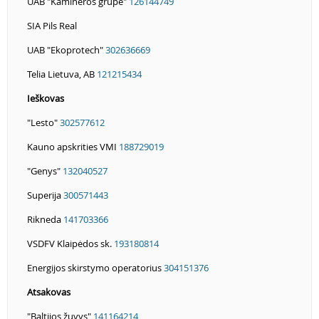
UAB "Kamineros grupė"
126144749
SIA Pils Real
UAB "Ekoprotech"
302636669
Telia Lietuva, AB
121215434
Ieškovas
"Lesto"
302577612
Kauno apskrities VMI
188729019
"Genys"
132040527
Superija
300571443
Rikneda
141703366
VSDFV Klaipėdos sk.
193180814
Energijos skirstymo operatorius
304151376
Atsakovas
"Baltijos žuvys"
141164214