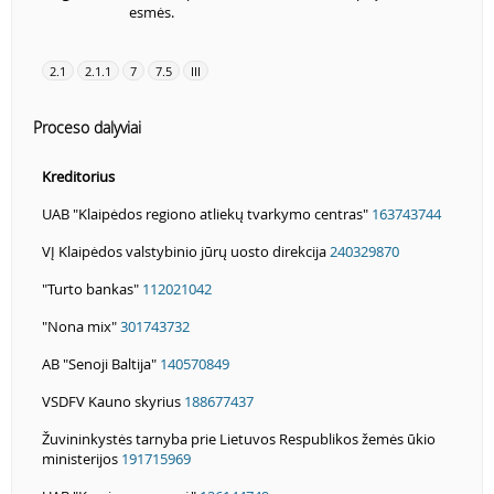
esmės.
2.1
2.1.1
7
7.5
III
Proceso dalyviai
Kreditorius
UAB "Klaipėdos regiono atliekų tvarkymo centras"
163743744
VĮ Klaipėdos valstybinio jūrų uosto direkcija
240329870
"Turto bankas"
112021042
"Nona mix"
301743732
AB "Senoji Baltija"
140570849
VSDFV Kauno skyrius
188677437
Žuvininkystės tarnyba prie Lietuvos Respublikos žemės ūkio
ministerijos
191715969