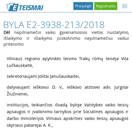
Prisijungti
Registruotis
BYLA E2-3938-213/2018
Dėl
nepilnamečio vaiko gyvenamosios vietos nustatymo,
išlaikymo ir išlaikymo įsiskolinimo nepilnamečiui vaikui
priteisimo
1
Vilniaus regiono apylinkės teismo Trakų rūmų teisėja Vita
Lučkauskaitė,
2
sekretoriaujant Jolitai Janušauskaitei,
3
dalyvaujant ieškovui D. V., ieškovo atstovei adv. Jurgitai
Žiužnienei,
4
institucijos, teikiančios išvadą byloje Valstybės vaiko teisių
apsaugos ir įvaikinimo tarnybos prie Socialinės apsaugos ir
darbo ministerijos Vilniaus apskrities vaiko teisių apsaugos
skyriaus patarėjai A. K.,