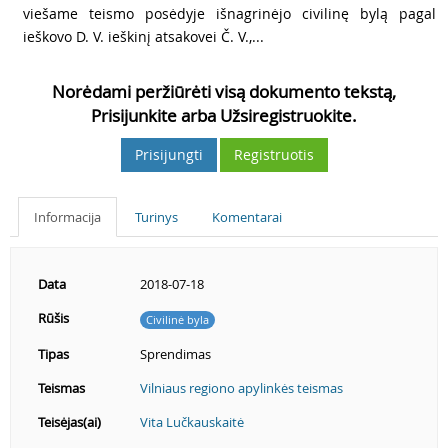
5
viešame teismo posėdyje išnagrinėjo civilinę bylą pagal
ieškovo D. V. ieškinį atsakovei Č. V.,...
Norėdami peržiūrėti visą dokumento tekstą,
Prisijunkite arba Užsiregistruokite.
Prisijungti
Registruotis
Informacija
Turinys
Komentarai
Data
2018-07-18
Rūšis
Civilinė byla
Tipas
Sprendimas
Teismas
Vilniaus regiono apylinkės teismas
Teisėjas(ai)
Vita Lučkauskaitė