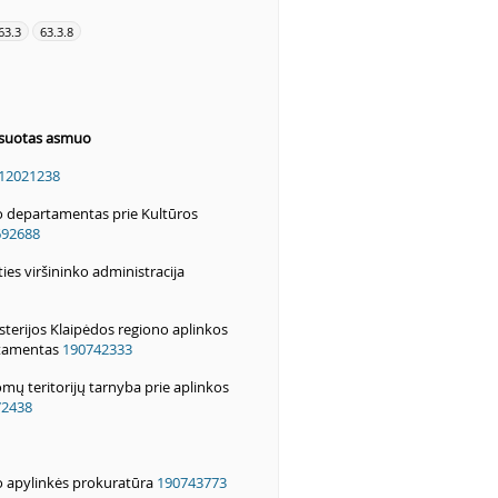
63.3
63.3.8
resuotas asmuo
12021238
o departamentas prie Kultūros
692688
ies viršininko administracija
sterijos Klaipėdos regiono aplinkos
tamentas
190742333
mų teritorijų tarnyba prie aplinkos
72438
o apylinkės prokuratūra
190743773