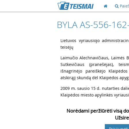
Paie
BYLA AS-556-162
1
Lietuvos vyriausiojo administracin
teisėjų
2
Laimučio Alechnavičiaus, Laimės Ba
Sutkevičiaus (pranešėjas), tei
išnagrinėjo pareiškėjo Klaipėdos
atskirąjį skundą dėl Klaipėdos apy
3
2009 m. sausio 15 d. nutarties dali
Klaipėdos miesto apylinkės vyriaus
Norėdami peržiūrėti visą do
Užsire
Prisijungti