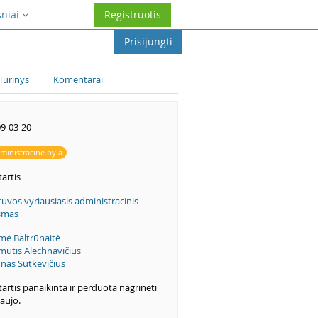
sniai
Registruotis
Prisijungti
Turinys
Komentarai
9-03-20
ministracinė byla
artis
tuvos vyriausiasis administracinis
smas
mė Baltrūnaitė
mutis Alechnavičius
nas Sutkevičius
artis panaikinta ir perduota nagrinėti
naujo.