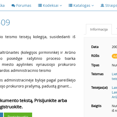
ška
Forumas
Kodeksai
Katalogas
Straip
-09
Informacija
io teismo teisėjų kolegija, susidedanti iš
Data
200
ltrūnaitės (kolegijos pirmininkė) ir Arūno
Rūšis
Ad
smo posėdyje rašytinio proceso tvarka
 miesto apylinkės vyriausiojo prokuroro
Tipas
Nut
gardos administracinio teismo
Teismas
Lie
tei
es administracinėje byloje pagal pareiškėjo
iojo prokuroro prašymą, paduotą ginant...
Teisėjas(ai)
Lai
Lai
Arū
kumento tekstą, Prisijunkite arba
Baigtis
Nut
gistruokite.
iš 
Registruotis