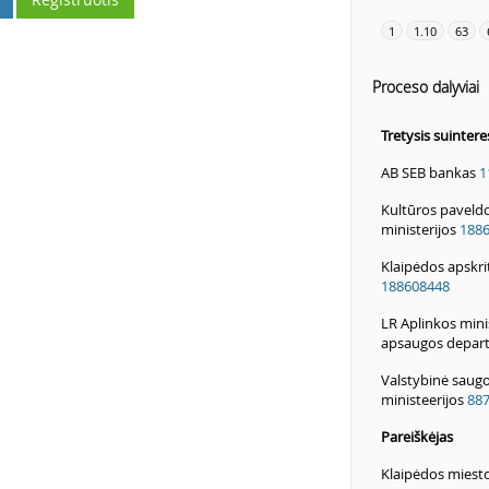
1
1.10
63
Proceso dalyviai
Tretysis suinte
AB SEB bankas
1
Kultūros paveld
ministerijos
188
Klaipėdos apskrit
188608448
LR Aplinkos mini
apsaugos depar
Valstybinė saugo
ministeerijos
88
Pareiškėjas
Klaipėdos miest