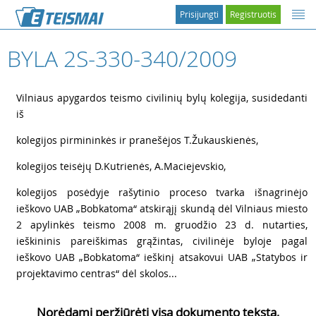
Prisijungti
Registruotis
BYLA 2S-330-340/2009
1
Vilniaus apygardos teismo civilinių bylų kolegija, susidedanti
iš
2
kolegijos pirmininkės ir pranešėjos T.Žukauskienės,
3
kolegijos teisėjų D.Kutrienės, A.Maciejevskio,
4
kolegijos posėdyje rašytinio proceso tvarka išnagrinėjo
ieškovo UAB „Bobkatoma“ atskirąjį skundą dėl Vilniaus miesto
2 apylinkės teismo 2008 m. gruodžio 23 d. nutarties,
ieškininis pareiškimas grąžintas, civilinėje byloje pagal
ieškovo UAB „Bobkatoma“ ieškinį atsakovui UAB „Statybos ir
projektavimo centras“ dėl skolos...
Norėdami peržiūrėti visą dokumento tekstą,