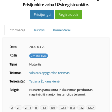
Prisijunkite arba Užsiregistruokite.
Prisijungti
Registruotis
Informacija
Turinys
Komentarai
Data
2009-03-20
Rūšis
Civilinė byla
Tipas
Nutartis
Teismas
Vilniaus apygardos teismas
Teisėjas(ai)
Tatjana Žukauskienė
Baigtis
Nutartis panaikinta ir klausimas perduotas
nagrinėti iš naujo I instancijos teismui.
2
2.1
2.1.1
III
III.1
102
102.2
III.3
122
122.4