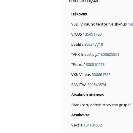
Proceso dalyviai
Ieškovas
VSDFV Kauno teritorinis skyrius
18
VICUS
135491720
Lasilita
302347718
"VKK Investicija"
300625859
"Eispra"
300810473
VKK Vilnius
300861795
SANITVA
302543574
Atsakovo atstovas
"Bankrotų administravimo grupė"
Atsakovas
Vekšis
134104672