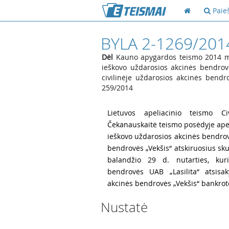
Paie
BYLA 2-1269/201
Dėl
Kauno apygardos teismo 2014 m. 
ieškovo uždarosios akcinės bendrovė
civilinėje uždarosios akcinės bendr
259/2014
1
Lietuvos apeliacinio teismo Civ
Čekanauskaitė teismo posėdyje apel
ieškovo uždarosios akcinės bendrovė
bendrovės „Vekšis“ atskiruosius s
balandžio 29 d. nutarties, kur
bendrovės UAB „Lasilita“ atsisak
akcinės bendrovės „Vekšis“ bankrot
Nustatė