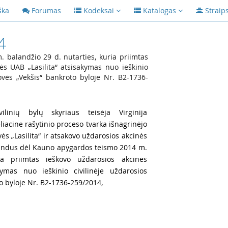
ška
Forumas
Kodeksai
Katalogas
Straip
4
balandžio 29 d. nutarties, kuria priimtas
s UAB „Lasilita“ atsisakymas nuo ieškinio
ovės „Vekšis“ bankroto byloje Nr. B2-1736-
ilinių bylų skyriaus teisėja Virginija
iacine rašytinio proceso tvarka išnagrinėjo
s „Lasilita“ ir atsakovo uždarosios akcinės
kundus dėl Kauno apygardos teismo 2014 m.
ia priimtas ieškovo uždarosios akcinės
ymas nuo ieškinio civilinėje uždarosios
o byloje Nr. B2-1736-259/2014,