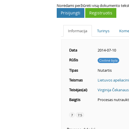
Norėdami peržiūrėti visą dokumento tekstą,
Prisijungti
Registruotis
Informacija
Turinys
Kome
Data
2014-07-10
Rūšis
Civilinė byla
Tipas
Nutartis
Teismas
Lietuvos apeliacin
Teisėjas(ai)
Virginija Čekanaus
Baigtis
Procesas nutraukt
7
7.5