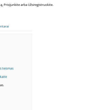
 Prisijunkite arba Užsiregistruokite.
ntarai
is teismas
kaitė
as.