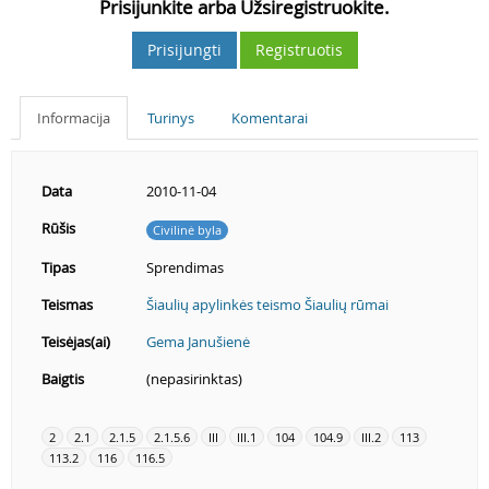
Prisijunkite arba Užsiregistruokite.
Prisijungti
Registruotis
Informacija
Turinys
Komentarai
Data
2010-11-04
Rūšis
Civilinė byla
Tipas
Sprendimas
Teismas
Šiaulių apylinkės teismo Šiaulių rūmai
Teisėjas(ai)
Gema Janušienė
Baigtis
(nepasirinktas)
2
2.1
2.1.5
2.1.5.6
III
III.1
104
104.9
III.2
113
113.2
116
116.5