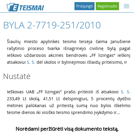
Prisijungti
Registruotis
BYLA 2-7719-251/2010
1
Šiaulių miesto apylinkės teismo teisėja Gema Janušienė
rašytinio proceso tvarka išnagrinėjo civilinę bylą pagal
ieškovo uždarosios akcinės bendrovės „FF lizingas“ ieškinį
atsakovui
S. S.
dėl skolos ir bylinėjimosi išlaidų priteisimo, ir
Nustatė
2
Ieškovas UAB „FF lizingas“ prašo priteisti iš atsakovo
S. S.
233,49 Lt skolą, 41,51 Lt delspinigius, 5 procentų dydžio
metines palūkanas už priteistą sumą nuo bylos iškėlimo
teisme dienos iki visiško teismo sprendimo įvykdymo ir...
Norėdami peržiūrėti visą dokumento tekstą,