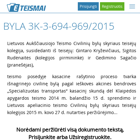
Prisijungti
Registruotis
BYLA 3K-3-694-969/2015
1
Lietuvos Aukščiausiojo Teismo Civilinių bylų skyriaus teisėjų
kolegija, susidedanti iš teisėjų: Gintaro Kryževičiaus, Sigitos
Rudėnaitės (kolegijos pirmininkė) ir Gedimino Sagačio
(pranešėjas),
2
teismo posėdyje kasacine rašytinio proceso tvarka
išnagrinėjo civilinę bylą pagal ieškovės akcinės bendrovės
,,Specializuotas transportas“ kasacinį skundą dėl Klaipėdos
apygardos teismo 2014 m. balandžio 15 d. sprendimo ir
Lietuvos apeliacinio teismo Civilinių bylų skyriaus teisėjų
kolegijos 2015 m. kovo 27 d. nutarties peržiūrėjimo...
Norėdami peržiūrėti visą dokumento tekstą,
Prisijunkite arba Užsiregistruokite.