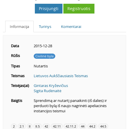
Prisijungti
Registruotis
Informacija
Turinys
Komentarai
Data
2015-12-28
Rūšis
Civilinė byla
Tipas
Nutartis
Teismas
Lietuvos Aukščiausiasis Teismas
Teisėjas(ai)
Gintaras Kryževičius
Sigita Rudėnaitė
Baigtis
Sprendimą ar nutartį panaikinti (iš dalies) ir
perduoti bylą iš naujo nagrinėti apeliacinės
instancijos teismui
2
2.1
II
II.5
42
42.11
42.11.2
44
44.2
44.5