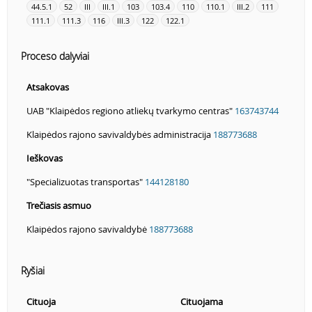
44.5.1
52
III
III.1
103
103.4
110
110.1
III.2
111
111.1
111.3
116
III.3
122
122.1
Proceso dalyviai
Atsakovas
UAB "Klaipėdos regiono atliekų tvarkymo centras"
163743744
Klaipėdos rajono savivaldybės administracija
188773688
Ieškovas
"Specializuotas transportas"
144128180
Trečiasis asmuo
Klaipėdos rajono savivaldybė
188773688
Ryšiai
Cituoja
Cituojama