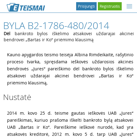
Prisijungti
Registruotis
BYLA B2-1786-480/2014
Dėl
bankroto bylos iškėlimo atsakovei uždarajai akcinei
bendrovei „Bartas ir Ko“ priėmimo klausimą
1
Kauno apygardos teismo teisėja Albina Rimdeikaitė, rašytinio
proceso tvarka, spręsdama ieškovės uždarosios akcinės
bendrovės „Jures“ pareiškimo dėl bankroto bylos iškėlimo
atsakovei uždarajai akcinei bendrovei „Bartas ir Ko“
priėmimo klausimą,
Nustatė
2
2014 m. kovo 25 d. teisme gautas ieškovės UAB „Jures“
pareiškimas, kuriuo prašoma iškelti bankroto bylą atsakovei
UAB „Bartas ir Ko“. Pareiškime ieškovė nurodė, kad yra
atsakovės kreditorė, 2012 m. kovo 5 d. tarp UAB „Jures“