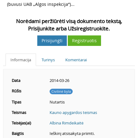
(buvusi UAB „Algos inspekcija“)...
Norėdami peržiūrėti visą dokumento tekstą,
Prisijunkite arba Užsiregistruokite.
Prisijungti
Registruotis
Informacija
Turinys
Komentarai
Data
2014-03-26
Rūšis
Civilinė byla
Tipas
Nutartis
Teismas
Kauno apygardos teismas
Teisėjas(ai)
Albina Rimdeikaitė
Baigtis
Ieškinį atsisakyta priimti.