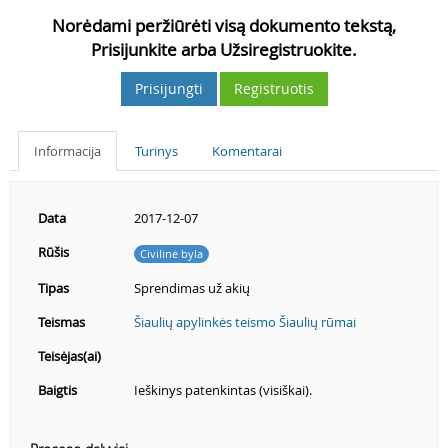
Norėdami peržiūrėti visą dokumento tekstą,
Prisijunkite arba Užsiregistruokite.
Prisijungti
Registruotis
Informacija
Turinys
Komentarai
Data
2017-12-07
Rūšis
Civilinė byla
Tipas
Sprendimas už akių
Teismas
Šiaulių apylinkės teismo Šiaulių rūmai
Teisėjas(ai)
Baigtis
Ieškinys patenkintas (visiškai).