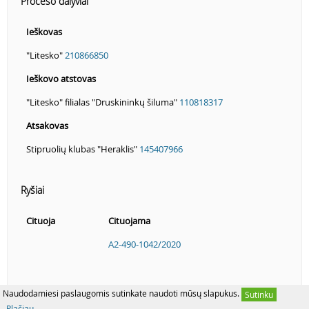
Proceso dalyviai
Ieškovas
"Litesko"
210866850
Ieškovo atstovas
"Litesko" filialas "Druskininkų šiluma"
110818317
Atsakovas
Stipruolių klubas "Heraklis"
145407966
Ryšiai
Cituoja
Cituojama
A2-490-1042/2020
Naudodamiesi paslaugomis sutinkate naudoti mūsų slapukus.
Sutinku
Plačiau