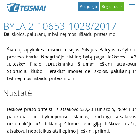
Prisijungti
Registruotis
BYLA 2-10653-1028/2017
Dėl
skolos, palūkanų ir bylinėjimosi išlaidų priteisimo
1
Šiaulių apylinkės teismo teisėjas Silvijus Balčytis rašytinio
proceso tvarka išnagrinėjo civilinę bylą pagal ieškovės UAB
„Litesko“ filialo „Druskininkų šiluma“ ieškinį atsakovui
Stipruolių klubo „Heraklis“ įmonei dėl skolos, palūkanų ir
bylinėjimosi išlaidų priteisimo ir
Nustatė
2
ieškovė prašo priteisti iš atsakovo 532,23 Eur skolą, 28,94 Eur
palūkanas ir bylinėjimosi išlaidas, kadangi atsakovas
nesumokėjo už tiekiamą šilumos energiją. Ieškovė prašo,
atsakovui nepateikus atsiliepimo į ieškinį, priimti...