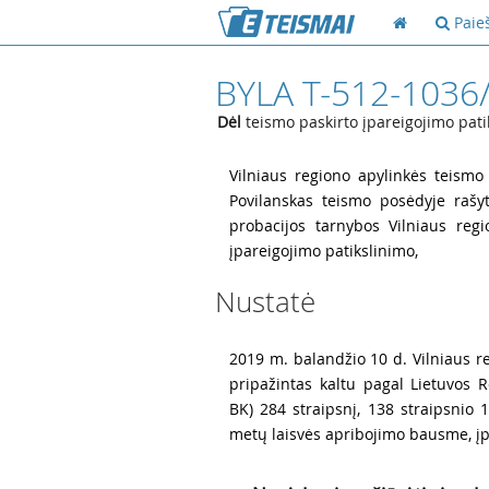
Paie
BYLA T-512-1036
Dėl
teismo paskirto įpareigojimo pati
1
Vilniaus regiono apylinkės teism
Povilanskas teismo posėdyje rašyt
probacijos tarnybos Vilniaus reg
įpareigojimo patikslinimo,
Nustatė
2
2019 m. balandžio 10 d. Vilniaus r
pripažintas kaltu pagal Lietuvos 
BK) 284 straipsnį, 138 straipsnio 1
metų laisvės apribojimo bausme, įpa