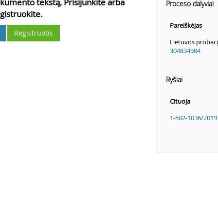
kumento tekstą, Prisijunkite arba
Proceso dalyviai
gistruokite.
Pareiškėjas
Registruotis
Lietuvos probaci
304834984
Ryšiai
Cituoja
1-502-1036/2019