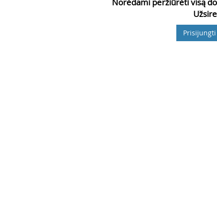
Norėdami peržiūrėti visą do
Užsire
Prisijungti