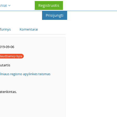
sniai
Registruotis
Prisijungti
Turinys
Komentarai
019-09-06
Baudžiamoji byla
utartis
ilniaus regiono apylinkės teismas
atenkintas.