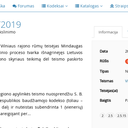
ška
Forumas
Kodeksai
Katalogas
Straip
/2019
kslinimo
Informacija
o Vilniaus rajono rūmų teisėjas Mindaugas
Data
2
inio proceso tvarka išnagrinėjęs Lietuvos
iono skyriaus teikimą dėl teismo paskirto
Rūšis
Tipas
N
Teismas
V
Teisėjas(ai)
egiono apylinkės teismo nuosprendžiu S. B.
Respublikos baudžiamojo kodekso (toliau –
Baigtis
P
 dalį ir nuteistas subendrinta 1 (vienerių)
reigojant per...
2
2.5
2.5.15