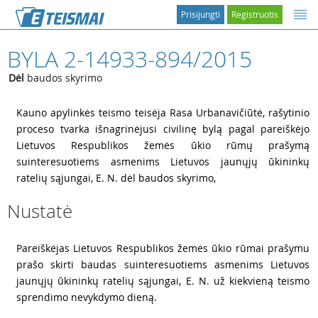
Prisijungti
Registruotis
BYLA 2-14933-894/2015
Dėl
baudos skyrimo
1
Kauno apylinkės teismo teisėja Rasa Urbanavičiūtė, rašytinio
proceso tvarka išnagrinėjusi civilinę bylą pagal pareiškėjo
Lietuvos Respublikos žemės ūkio rūmų prašymą
suinteresuotiems asmenims Lietuvos jaunųjų ūkininkų
ratelių sąjungai, E. N. dėl baudos skyrimo,
Nustatė
2
Pareiškėjas Lietuvos Respublikos žemės ūkio rūmai prašymu
prašo skirti baudas suinteresuotiems asmenims Lietuvos
jaunųjų ūkininkų ratelių sąjungai, E. N. už kiekvieną teismo
sprendimo nevykdymo dieną.