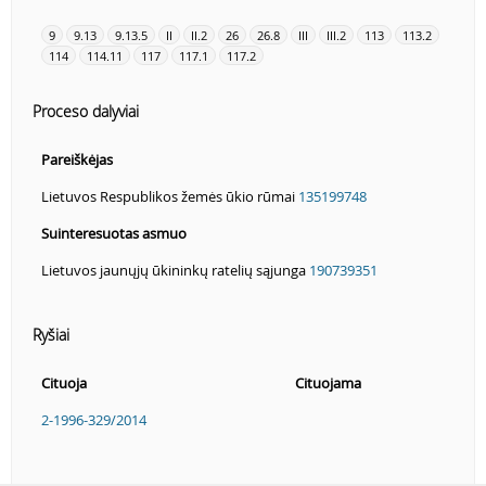
9
9.13
9.13.5
II
II.2
26
26.8
III
III.2
113
113.2
114
114.11
117
117.1
117.2
Proceso dalyviai
Pareiškėjas
Lietuvos Respublikos žemės ūkio rūmai
135199748
Suinteresuotas asmuo
Lietuvos jaunųjų ūkininkų ratelių sąjunga
190739351
Ryšiai
Cituoja
Cituojama
2-1996-329/2014