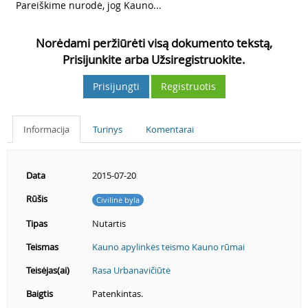
3
Pareiškime nurodė, jog Kauno...
Norėdami peržiūrėti visą dokumento tekstą,
Prisijunkite arba Užsiregistruokite.
Prisijungti
Registruotis
Informacija
Turinys
Komentarai
Data
2015-07-20
Rūšis
Civilinė byla
Tipas
Nutartis
Teismas
Kauno apylinkės teismo Kauno rūmai
Teisėjas(ai)
Rasa Urbanavičiūtė
Baigtis
Patenkintas.