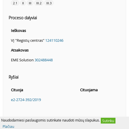
2.1
II
III
III.2
III.3
Proceso dalyviai
Ieškovas
VĮ "Registų centras"
124110246
Atsakovas
EME Solution
302488448
Ryšiai
Cituoja
Cituojama
e2-2724-392/2019
Naudodamiesi paslaugomis sutinkate naudoti mūsų slapukus.
Sutinku
Plačiau