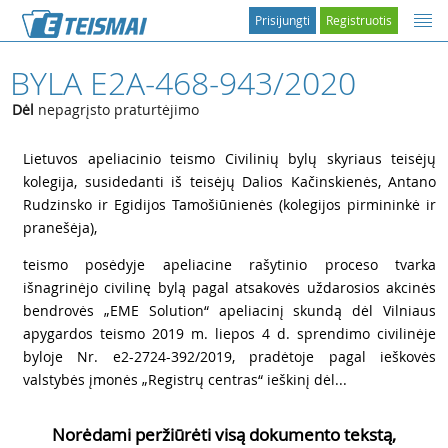
Prisijungti
Registruotis
BYLA E2A-468-943/2020
Dėl
nepagrįsto praturtėjimo
1
Lietuvos apeliacinio teismo Civilinių bylų skyriaus teisėjų
kolegija, susidedanti iš teisėjų Dalios Kačinskienės, Antano
Rudzinsko ir Egidijos Tamošiūnienės (kolegijos pirmininkė ir
pranešėja),
2
teismo posėdyje apeliacine rašytinio proceso tvarka
išnagrinėjo civilinę bylą pagal atsakovės uždarosios akcinės
bendrovės „EME Solution“ apeliacinį skundą dėl Vilniaus
apygardos teismo 2019 m. liepos 4 d. sprendimo civilinėje
byloje Nr. e2-2724-392/2019, pradėtoje pagal ieškovės
valstybės įmonės „Registrų centras“ ieškinį dėl...
Norėdami peržiūrėti visą dokumento tekstą,