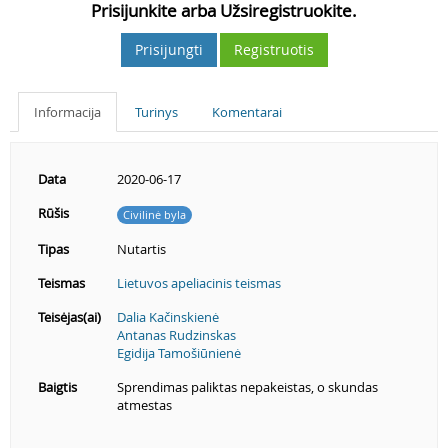
Prisijunkite arba Užsiregistruokite.
Prisijungti
Registruotis
Informacija
Turinys
Komentarai
Data
2020-06-17
Rūšis
Civilinė byla
Tipas
Nutartis
Teismas
Lietuvos apeliacinis teismas
Teisėjas(ai)
Dalia Kačinskienė
Antanas Rudzinskas
Egidija Tamošiūnienė
Baigtis
Sprendimas paliktas nepakeistas, o skundas
atmestas