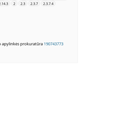
2.14.3
2
2.3
2.3.7
2.3.7.4
o apylinkės prokuratūra
190743773