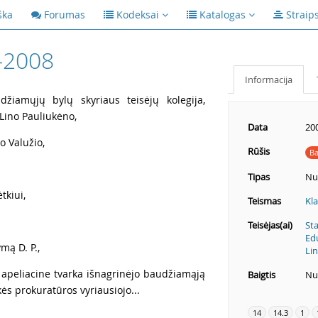
ška
Forumas
Kodeksai
Katalogas
Straip
-2008
Informacija
žiamųjų bylų skyriaus teisėjų kolegija,
 Lino Pauliukėno,
Data
20
o Valužio,
Rūšis
Ba
Tipas
Nu
tkiui,
Teismas
Kl
Teisėjas(ai)
Sta
Ed
mą D. P.,
Li
 apeliacine tvarka išnagrinėjo baudžiamąją
Baigtis
Nut
ės prokuratūros vyriausiojo...
14
14.3
1