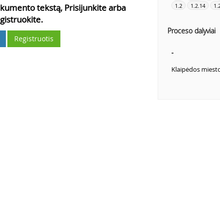
kumento tekstą, Prisijunkite arba
1.2
1.2.14
1.
gistruokite.
Proceso dalyviai
Registruotis
-
Klaipėdos miest