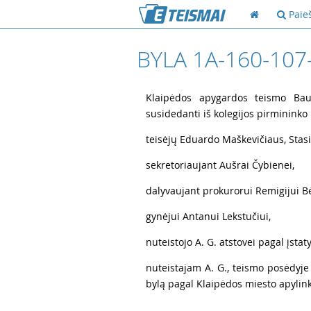
Paie
BYLA 1A-160-107
1
Klaipėdos apygardos teismo Baud
susidedanti iš kolegijos pirmininko
2
teisėjų Eduardo Maškevičiaus, Stasi
3
sekretoriaujant Aušrai Čybienei,
4
dalyvaujant prokurorui Remigijui Bė
5
gynėjui Antanui Lekstučiui,
6
nuteistojo A. G. atstovei pagal įstaty
7
nuteistajam A. G., teismo posėdyje
bylą pagal Klaipėdos miesto apylink