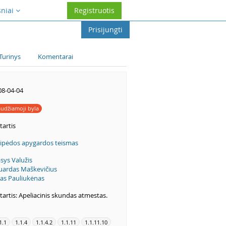
sniai
Registruotis
Prisijungti
Turinys
Komentarai
08-04-04
udžiamoji byla
tartis
aipėdos apygardos teismas
sys Valužis
uardas Maškevičius
nas Pauliukėnas
artis: Apeliacinis skundas atmestas.
1.1
1.1.4
1.1.4.2
1.1.11
1.1.11.10