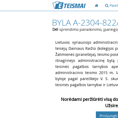
Paie
BYLA A-2304-822
Dėl
sprendimo panaikinimo, įpareigoji
1
Lietuvos vyriausiojo administracin
teisėjų Dainiaus Raižio (kolegijos 
Žalimienės (pranešėja), teismo posė
išnagrinėjo administracinę bylą
teisinės pagalbos tarnybos ape
administracinio teismo 2015 m. l
byloje pagal pareiškėjo V. S. sk
teisinės pagalbos tarnybai ir Lietuvo
Norėdami peržiūrėti visą do
Užsire
Prisijungti