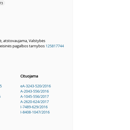
73
ė, atstovaujama, Valstybės
eisinės pagalbos tarnybos
125817744
Cituojama
5
eA-3243-520/2016
A-2043-556/2016
5
A-1045-556/2017
A-2620-624/2017
I-7489-629/2016
I-8408-1047/2016