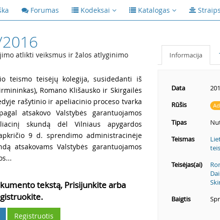
ška
Forumas
Kodeksai
Katalogas
Straip
/2016
mo atlikti veiksmus ir žalos atlyginimo
Informacija
io teismo teisėjų kolegija, susidedanti iš
Data
201
pirmininkas), Romano Klišausko ir Skirgailės
dyje rašytinio ir apeliacinio proceso tvarka
Rūšis
Ad
 pagal atsakovo Valstybės garantuojamos
Tipas
Nut
liacinį skundą dėl Vilniaus apygardos
apkričio 9 d. sprendimo administracinėje
Teismas
Lie
undą atsakovams Valstybės garantuojamos
tei
s...
Teisėjas(ai)
Rom
Dai
Ski
kumento tekstą, Prisijunkite arba
gistruokite.
Baigtis
Spr
Registruotis