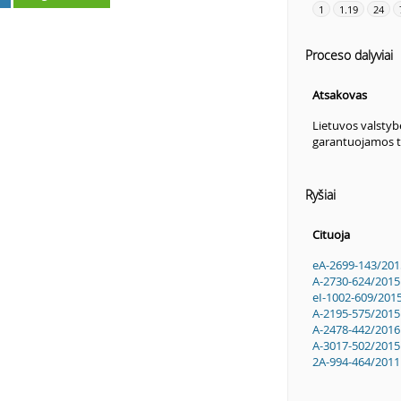
1
1.19
24
Proceso dalyviai
Atsakovas
Lietuvos valstyb
garantuojamos t
Ryšiai
Cituoja
eA-2699-143/201
A-2730-624/2015
eI-1002-609/201
A-2195-575/2015
A-2478-442/2016
A-3017-502/2015
2A-994-464/2011