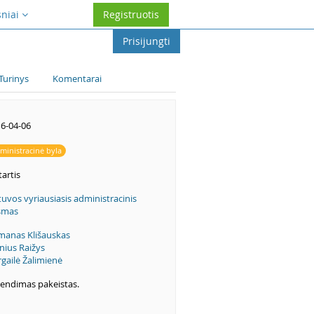
sniai
Registruotis
Prisijungti
Turinys
Komentarai
6-04-06
ministracinė byla
artis
tuvos vyriausiasis administracinis
smas
anas Klišauskas
nius Raižys
rgailė Žalimienė
endimas pakeistas.