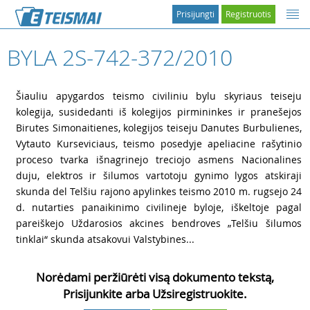
Prisijungti
Registruotis
BYLA 2S-742-372/2010
1
Šiauliu apygardos teismo civiliniu bylu skyriaus teiseju
kolegija, susidedanti iš kolegijos pirmininkes ir pranešejos
Birutes Simonaitienes, kolegijos teiseju Danutes Burbulienes,
Vytauto Kurseviciaus, teismo posedyje apeliacine rašytinio
proceso tvarka išnagrinejo treciojo asmens Nacionalines
duju, elektros ir šilumos vartotoju gynimo lygos atskiraji
skunda del Telšiu rajono apylinkes teismo 2010 m. rugsejo 24
d. nutarties panaikinimo civilineje byloje, iškeltoje pagal
pareiškejo Uždarosios akcines bendroves „Telšiu šilumos
tinklai“ skunda atsakovui Valstybines...
Norėdami peržiūrėti visą dokumento tekstą,
Prisijunkite arba Užsiregistruokite.