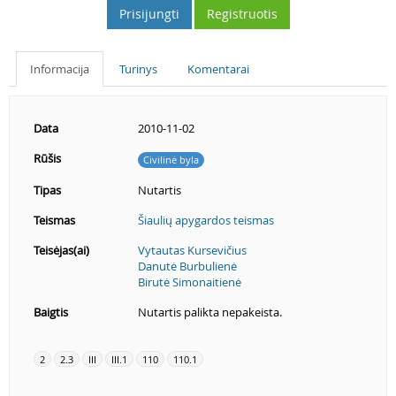
Prisijungti
Registruotis
Informacija
Turinys
Komentarai
Data
2010-11-02
Rūšis
Civilinė byla
Tipas
Nutartis
Teismas
Šiaulių apygardos teismas
Teisėjas(ai)
Vytautas Kursevičius
Danutė Burbulienė
Birutė Simonaitienė
Baigtis
Nutartis palikta nepakeista.
2
2.3
III
III.1
110
110.1