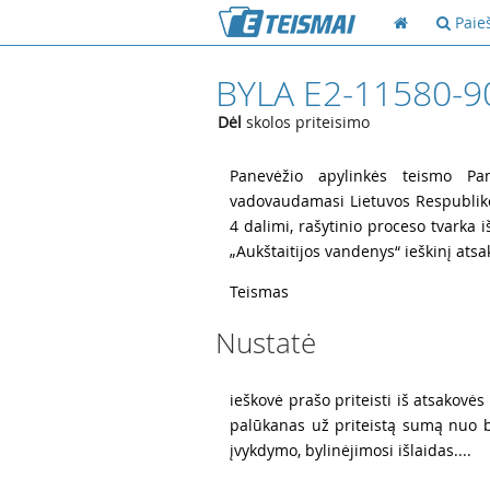
Paie
BYLA E2-11580-9
Dėl
skolos priteisimo
1
Panevėžio apylinkės teismo Pan
vadovaudamasi Lietuvos Respubliko
4 dalimi, rašytinio proceso tvarka 
„Aukštaitijos vandenys“ ieškinį atsako
2
Teismas
Nustatė
3
ieškovė prašo priteisti iš atsakovė
palūkanas už priteistą sumą nuo b
įvykdymo, bylinėjimosi išlaidas....