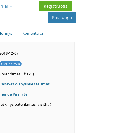
sniai
Registruotis
Prisijungti
Turinys
Komentarai
2018-12-07
Civilinė byla
Sprendimas už akių
Panevėžio apylinkės teismas
Ingrida Kirsnytė
Ieškinys patenkintas (visiškai).