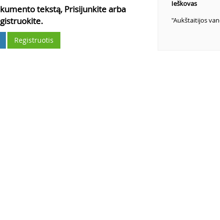
Ieškovas
kumento tekstą, Prisijunkite arba
gistruokite.
"Aukštaitijos va
Registruotis