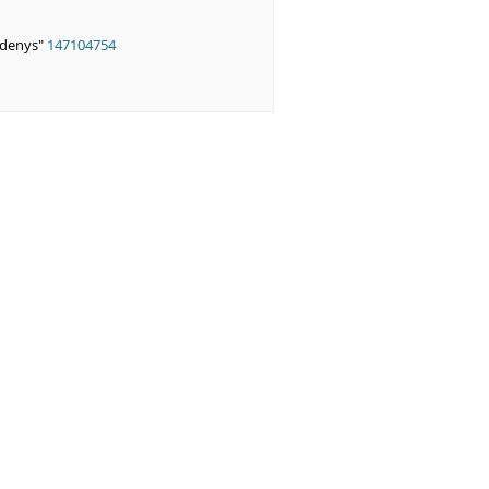
ndenys"
147104754