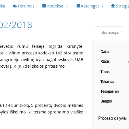
ška
Forumas
Kodeksai
Katalogas
Straip
02/2018
Informacija
evėžio rūmų teisėja Ingrida Kirsnytė,
Data
s civilinio proceso kodekso 142 straipsnio
išnagrinėjo civilinę bylą pagal ieškovės UAB
Rūšis
vei J. P. (K.) dėl skolos priteisimo.
Tipas
Teismas
Teisėjas(ai)
Baigtis
s 61,14 Eur skolą, 5 procentų dydžio metines
ylos iškėlimo iki teismo sprendimo visiško
Proceso dalyviai