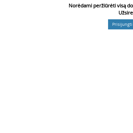
Norėdami peržiūrėti visą do
Užsire
Prisijungti