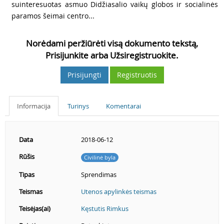
suinteresuotas asmuo Didžiasalio vaikų globos ir socialinės
paramos šeimai centro...
Norėdami peržiūrėti visą dokumento tekstą,
Prisijunkite arba Užsiregistruokite.
Prisijungti
Registruotis
Informacija
Turinys
Komentarai
Data
2018-06-12
Rūšis
Civilinė byla
Tipas
Sprendimas
Teismas
Utenos apylinkės teismas
Teisėjas(ai)
Kęstutis Rimkus