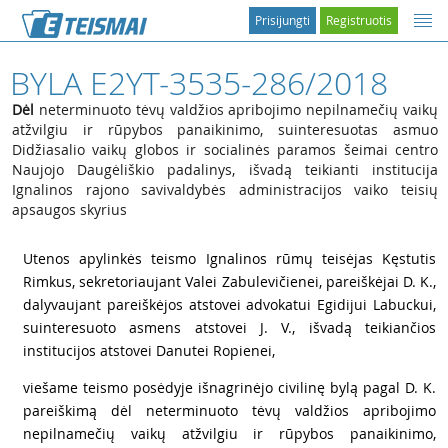
Prisijungti
Registruotis
BYLA E2YT-3535-286/2018
Dėl
neterminuoto tėvų valdžios apribojimo nepilnamečių vaikų
atžvilgiu ir rūpybos panaikinimo, suinteresuotas asmuo
Didžiasalio vaikų globos ir socialinės paramos šeimai centro
Naujojo Daugėliškio padalinys, išvadą teikianti institucija
Ignalinos rajono savivaldybės administracijos vaiko teisių
apsaugos skyrius
1
Utenos apylinkės teismo Ignalinos rūmų teisėjas Kęstutis
Rimkus, sekretoriaujant Valei Zabulevičienei, pareiškėjai D. K.,
dalyvaujant pareiškėjos atstovei advokatui Egidijui Labuckui,
suinteresuoto asmens atstovei J. V., išvadą teikiančios
institucijos atstovei Danutei Ropienei,
2
viešame teismo posėdyje išnagrinėjo civilinę bylą pagal D. K.
pareiškimą dėl neterminuoto tėvų valdžios apribojimo
nepilnamečių vaikų atžvilgiu ir rūpybos panaikinimo,