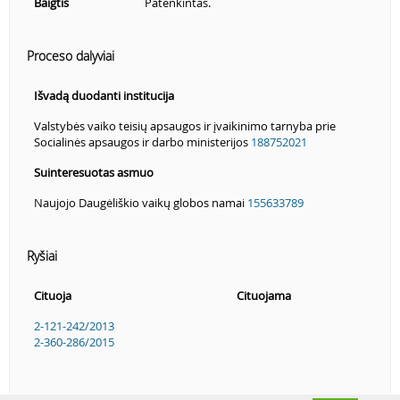
Baigtis
Patenkintas.
Proceso dalyviai
Išvadą duodanti institucija
Valstybės vaiko teisių apsaugos ir įvaikinimo tarnyba prie
Socialinės apsaugos ir darbo ministerijos
188752021
Suinteresuotas asmuo
Naujojo Daugėliškio vaikų globos namai
155633789
Ryšiai
Cituoja
Cituojama
2-121-242/2013
2-360-286/2015