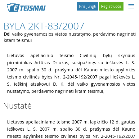
Prisijungti
Registruotis
BYLA 2KT-83/2007
Dėl
vaiko gyvenamosios vietos nustatymo, perdavimo nagrinėti
kitam teismui
1
Lietuvos apeliacinio teismo Civilinių bylų skyriaus
pirmininkas Artūras Driukas, susipažinęs su ieškovės L. S.
2007 m. spalio 30 d. prašymu dėl Kauno miesto apylinkės
teismo civilinės bylos Nr. 2-2045-192/2007 pagal ieškovės L.
S. ieškinį atsakovui D. K. dėl vaiko gyvenamosios vietos
nustatymo, perdavimo nagrinėti kitam teismui,
Nustatė
2
Lietuvos apeliaciniame teisme 2007 m. lapkričio 12 d. gautas
ieškovės L. S. 2007 m. spalio 30 d. prašymas dėl Kauno
miesto apylinkės teismo civilinės bylos Nr. 2-2045-192/2007