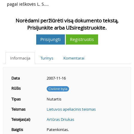
pagal ieškovės L. S....
Norėdami peržiūrėti visą dokumento tekstą,
Prisijunkite arba Užsiregistruokite.
Prisijungti
Registruotis
Informacija
Turinys
Komentarai
Data
2007-11-16
Rūšis
Civilinė byla
Tipas
Nutartis
Teismas
Lietuvos apeliacinis teismas
Teisėjas(ai)
Artūras Driukas
Baigtis
Patenkintas.